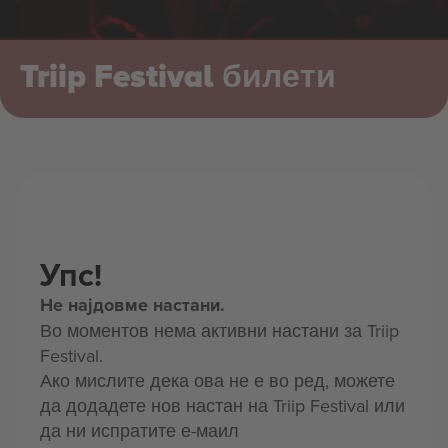
Triip Festival билети
Упс!
Не најдовме настани.
Во моментов нема активни настани за Triip
Festival.
Ако мислите дека ова не е во ред, можете
да додадете нов настан на Triip Festival или
да ни испратите е-маил