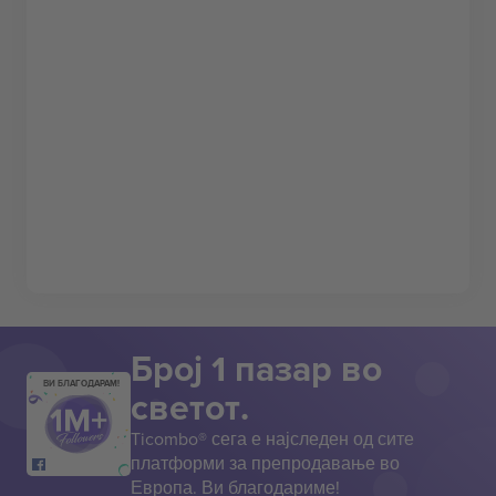
Број 1 пазар во
ВИ БЛАГОДАРАМ!
светот.
Ticombo® сега е најследен од сите
платформи за препродавање во
Европа. Ви благодариме!