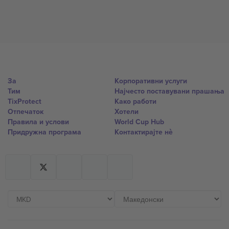
За
Корпоративни услуги
Тим
Најчесто поставувани прашања
TixProtect
Како работи
Отпечаток
Хотели
Правила и услови
World Cup Hub
Придружна програма
Контактирајте нѐ