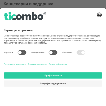
Канцеларии и поддршка
Germany
United Kingdom
Unter den Linden 24, 10117
167 City Road, London, Greater
Berlin, Germany
London, EC1V 1AW, United
Kingdom
United States
Switzerland
131 Continental Dr, Suite 305,
Dorfstrasse 52a, 6390
Newark, Delaware 19713, United
Engelberg, Switzerland
States
Bulgaria
United Arab Emirates
Regus Sofia City West, bul
UAE Dubai Silicon Oasis, DDP
Totleben 53-55, 1606 Sofia,
Building A1, Office 302, Dubai,
Bulgaria
United Arab Emirates
Mexico
Av Chapultepec 360, Roma
Norte, Cuauhtémoc, 06700