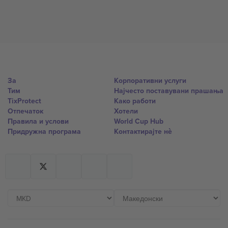
За
Корпоративни услуги
Тим
Најчесто поставувани прашања
TixProtect
Како работи
Отпечаток
Хотели
Правила и услови
World Cup Hub
Придружна програма
Контактирајте нѐ