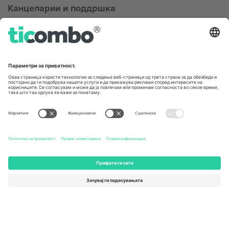
Канцеларии и поддршка
Germany
United Kingdom
Unter den Linden 24, 10117
167 City Road, London, Greater
Berlin, Germany
London, EC1V 1AW, United
Kingdom
United States
Switzerland
131 Continental Dr, Suite 305,
Dorfstrasse 52a, 6390
Newark, Delaware 19713, United
Engelberg, Switzerland
States
Bulgaria
United Arab Emirates
Regus Sofia City West, bul
UAE Dubai Silicon Oasis, DDP
Totleben 53-55, 1606 Sofia,
Building A1, Office 302, Dubai,
Bulgaria
United Arab Emirates
Mexico
Av Chapultepec 360, Roma
Norte, Cuauhtémoc, 06700