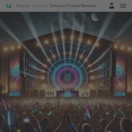
Најави се
Музика
Festival
Tollwood Festival Билети