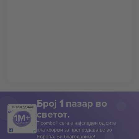
Број 1 пазар во
ВИ БЛАГОДАРАМ!
светот.
Ticombo® сега е најследен од сите
платформи за препродавање во
Европа. Ви благодариме!