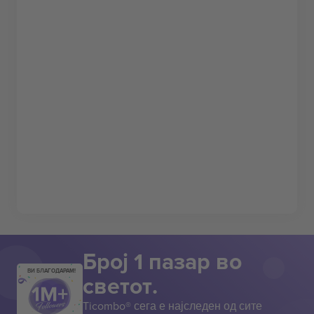
Број 1 пазар во
ВИ БЛАГОДАРАМ!
светот.
Ticombo® сега е најследен од сите