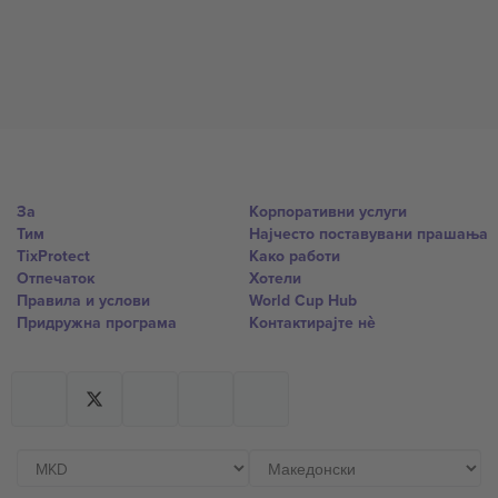
За
Корпоративни услуги
Тим
Најчесто поставувани прашања
TixProtect
Како работи
Отпечаток
Хотели
Правила и услови
World Cup Hub
Придружна програма
Контактирајте нѐ