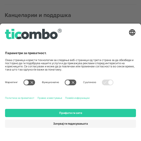
Канцеларии и поддршка
Germany
United Kingdom
Unter den Linden 24, 10117
167 City Road, London, Greater
Berlin, Germany
London, EC1V 1AW, United
Kingdom
United States
Switzerland
131 Continental Dr, Suite 305,
Dorfstrasse 52a, 6390
Newark, Delaware 19713, United
Engelberg, Switzerland
States
Bulgaria
United Arab Emirates
Regus Sofia City West, bul
UAE Dubai Silicon Oasis, DDP
Totleben 53-55, 1606 Sofia,
Building A1, Office 302, Dubai,
Bulgaria
United Arab Emirates
Mexico