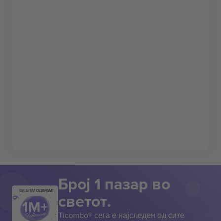
Број 1 пазар во
ВИ БЛАГОДАРАМ!
светот.
Ticombo® сега е најследен од сите