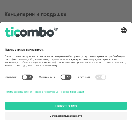
Канцеларии и поддршка
Germany
United Kingdom
Unter den Linden 24, 10117
167 City Road, London, Greater
Berlin, Germany
London, EC1V 1AW, United
Kingdom
United States
Switzerland
131 Continental Dr, Suite 305,
Dorfstrasse 52a, 6390
Newark, Delaware 19713, United
Engelberg, Switzerland
States
Bulgaria
United Arab Emirates
Regus Sofia City West, bul
UAE Dubai Silicon Oasis, DDP
Totleben 53-55, 1606 Sofia,
Building A1, Office 302, Dubai,
Bulgaria
United Arab Emirates
Mexico