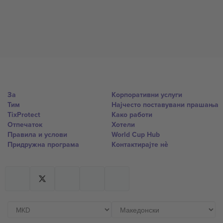
За
Корпоративни услуги
Тим
Најчесто поставувани прашања
TixProtect
Како работи
Отпечаток
Хотели
Правила и услови
World Cup Hub
Придружна програма
Контактирајте нѐ