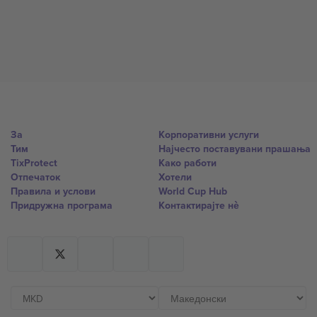
За
Корпоративни услуги
Тим
Најчесто поставувани прашања
TixProtect
Како работи
Отпечаток
Хотели
Правила и услови
World Cup Hub
Придружна програма
Контактирајте нѐ