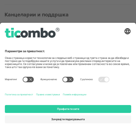
Канцеларии и поддршка
Germany
United Kingdom
Unter den Linden 24, 10117
167 City Road, London, Greater
Berlin, Germany
London, EC1V 1AW, United
Kingdom
United States
Switzerland
131 Continental Dr, Suite 305,
Dorfstrasse 52a, 6390
Newark, Delaware 19713, United
Engelberg, Switzerland
States
Bulgaria
United Arab Emirates
Regus Sofia City West, bul
UAE Dubai Silicon Oasis, DDP
Totleben 53-55, 1606 Sofia,
Building A1, Office 302, Dubai,
Bulgaria
United Arab Emirates
Mexico