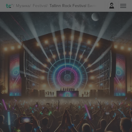
Најави се
Музика
Festival
Tallinn Rock Festival Билети