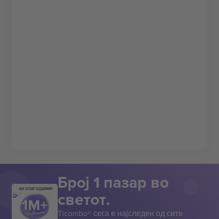
Број 1 пазар во
ВИ БЛАГОДАРАМ!
светот.
Ticombo® сега е најследен од сите