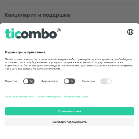
Канцеларии и поддршка
Germany
United Kingdom
Unter den Linden 24, 10117
167 City Road, London, Greater
Berlin, Germany
London, EC1V 1AW, United
Kingdom
United States
Switzerland
131 Continental Dr, Suite 305,
Dorfstrasse 52a, 6390
Newark, Delaware 19713, United
Engelberg, Switzerland
States
Bulgaria
United Arab Emirates
Regus Sofia City West, bul
UAE Dubai Silicon Oasis, DDP
Totleben 53-55, 1606 Sofia,
Building A1, Office 302, Dubai,
Bulgaria
United Arab Emirates
Mexico