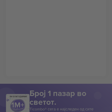
Број 1 пазар во
ВИ БЛАГОДАРАМ!
светот.
Ticombo® сега е најследен од сите