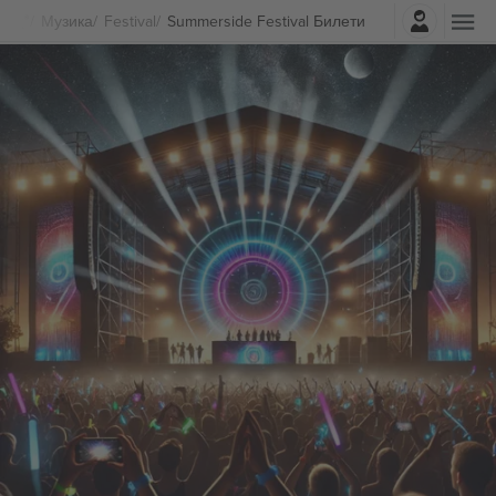
Најави се
Музика
Festival
Summerside Festival Билети