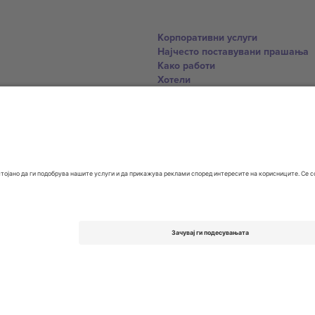
Корпоративни услуги
Најчесто поставувани прашања
Како работи
Хотели
World Cup Hub
Контактирајте нѐ
United Kingdom
167 City Road, London, Greater L
Switzerland
United States
Dorfstrasse 52a, 6390 Engelberg, 