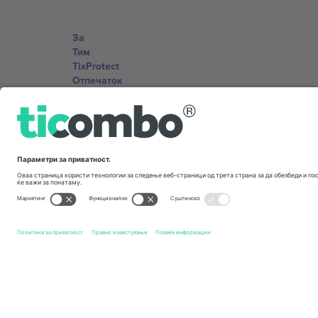
За
Тим
TixProtect
Отпечаток
Правила и услови
Придружна програма
Канцеларии и поддршка
Germany
Unter den Linden 24, 10117 Berlin, Germany
United States
131 Continental Dr, Suite 305, Newark, Delaware 19713, 