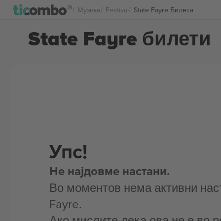
Музика
Festival
State Fayre Билети
State Fayre билети
Упс!
Не најдовме настани.
Во моментов нема активни наст
Fayre.
Ако мислите дека ова не е во р