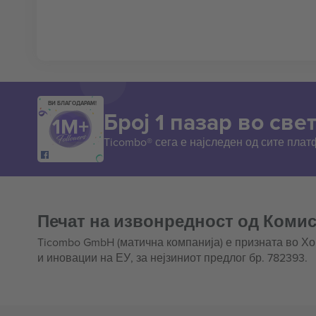
ВИ БЛАГОДАРАМ!
Број 1 пазар во свет
Ticombo® сега е најследен од сите пла
Печат на извонредност од Комис
Ticombo GmbH (матична компанија) е призната во Х
и иновации на ЕУ, за нејзиниот предлог бр. 782393.