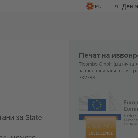
MK
+1
M
Печат на извонр
Ticombo GmbH (матична к
за финансирање на истра
782393.
ани за State
ед, можете