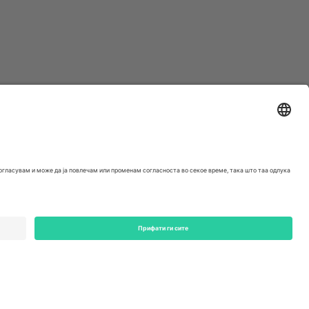
ondon, EC1V 1AW, United Kingdom
Switzerland