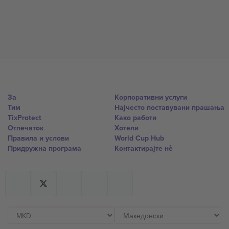
За
Корпоративни услуги
Тим
Најчесто поставувани прашања
TixProtect
Како работи
Отпечаток
Хотели
Правила и услови
World Cup Hub
Придружна програма
Контактирајте нѐ