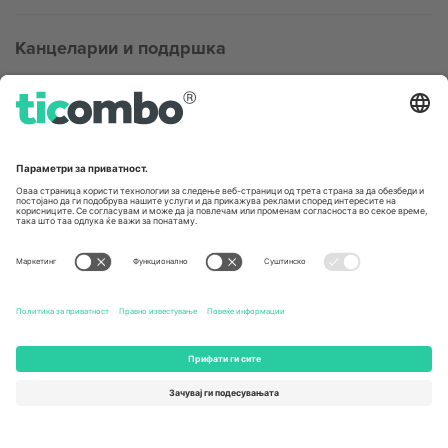
Канцеларии и поддршка
Germany
United Kingdom
Unter den Linden 24, 10117
167 City Road, London, Greater
Berlin, Germany
London, EC1V 1AW, United
Kingdom
United States
Switzerland
131 Continental Dr, Suite 305,
Dorfstrasse 52a, 6390
Newark, Delaware 19713, United
Engelberg, Switzerland
States
Bulgaria
United Arab Emirates
Regus Sofia City West, bul
UAE Dubai Silicon Oasis, DDP
Totleben 53-55, 1606 Sofia,
Building A1, Office 302, Dubai,
Bulgaria
United Arab Emirates
Mexico