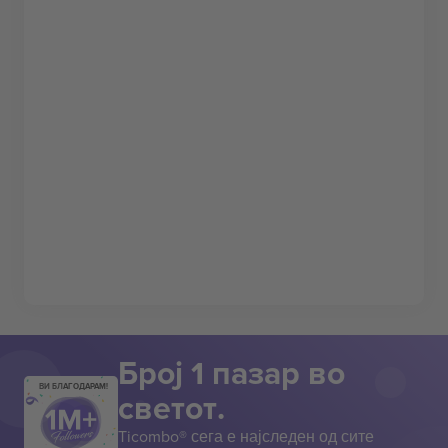
Број 1 пазар во
ВИ БЛАГОДАРАМ!
светот.
Ticombo® сега е најследен од сите