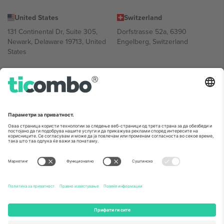
United States
Switzerland
131 Continental Dr, Suite 305,
Dorfstrasse 52a, 6390
Newark, Delaware 19713, United
Engelberg, Switzerland
States
Bulgaria
United Arab Emirates
Regus Sofia City West, bul
UAE Dubai Silicon Oasis, DDP
Totleben 53-55, 1606 Sofia,
Building A1, Office 302, Dubai,
Bulgaria
United Arab Emirates
Mexico
Av Chapultepec 360, Roma
Norte, Cuauhtémoc, 06700
Ciudad de México, CDMX,
Mexico
Правното лице на давателот на платформата може да се
разликува во зависност од локацијата, настанот и/или доменот.
За детали, проверете ја конкретната страница на настанот.,
Отпечаток
и
Услови.
© 2026 Ticombo. Сите права се задржани.