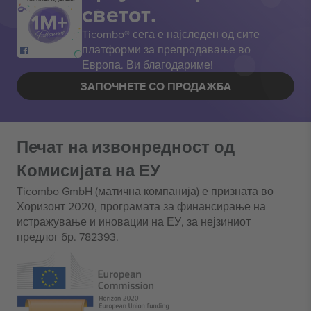
светот.
Ticombo® сега е најследен од сите
платформи за препродавање во
Европа. Ви благодариме!
ЗАПОЧНЕТЕ СО ПРОДАЖБА
Печат на извонредност од
Комисијата на ЕУ
Ticombo GmbH (матична компанија) е призната во
Хоризонт 2020, програмата за финансирање на
истражување и иновации на ЕУ, за нејзиниот
предлог бр. 782393.