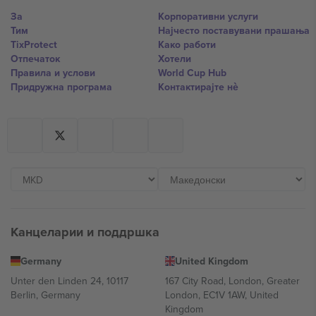
За
Корпоративни услуги
Тим
Најчесто поставувани прашања
TixProtect
Како работи
Отпечаток
Хотели
Правила и услови
World Cup Hub
Придружна програма
Контактирајте нѐ
Канцеларии и поддршка
Germany
United Kingdom
Unter den Linden 24, 10117
167 City Road, London, Greater
Berlin, Germany
London, EC1V 1AW, United
Kingdom