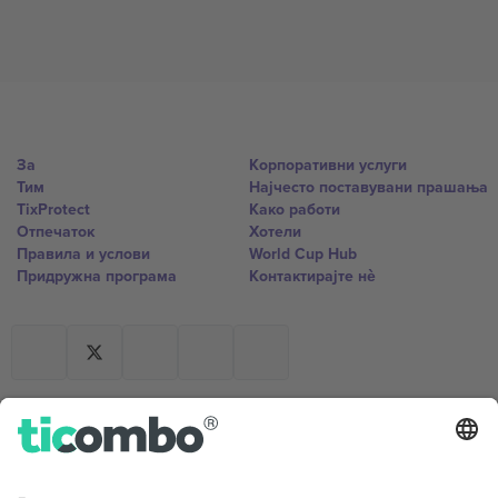
За
Корпоративни услуги
Тим
Најчесто поставувани прашања
TixProtect
Како работи
Отпечаток
Хотели
Правила и услови
World Cup Hub
Придружна програма
Контактирајте нѐ