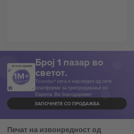
Број 1 пазар во
ВИ БЛАГОДАРАМ!
светот.
Ticombo® сега е најследен од сите
платформи за препродавање во
Европа. Ви благодариме!
ЗАПОЧНЕТЕ СО ПРОДАЖБА
Печат на извонредност од