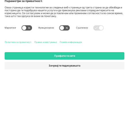
Канцеларии и поддршка
Germany
United Kingdom
Unter den Linden 24, 10117
167 City Road, London, Greater
Berlin, Germany
London, EC1V 1AW, United
Kingdom
United States
Switzerland
131 Continental Dr, Suite 305,
Dorfstrasse 52a, 6390
Newark, Delaware 19713, United
Engelberg, Switzerland
States
Bulgaria
United Arab Emirates
Regus Sofia City West, bul
UAE Dubai Silicon Oasis, DDP
Totleben 53-55, 1606 Sofia,
Building A1, Office 302, Dubai,
Bulgaria
United Arab Emirates
Mexico
Av Chapultepec 360, Roma
Norte, Cuauhtémoc, 06700