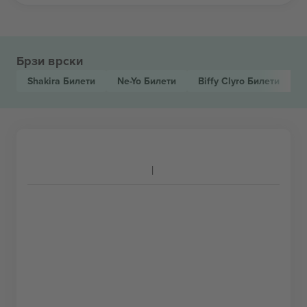
Брзи врски
Shakira
Билети
Ne-Yo
Билети
Biffy Clyro
Билети