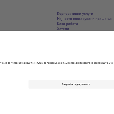
Корпоративни услуги
Најчесто поставувани прашања
Како работи
Хотели
World Cup Hub
Контактирајте нѐ
United Kingdom
167 City Road, London, Greater L
Switzerland
United States
Dorfstrasse 52a, 6390 Engelberg, 