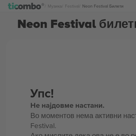
Музика
Festival
Neon Festival Билети
Neon Festival билет
Упс!
Не најдовме настани.
Во моментов нема активни нас
Festival.
Ако мислите дека ова не е во р