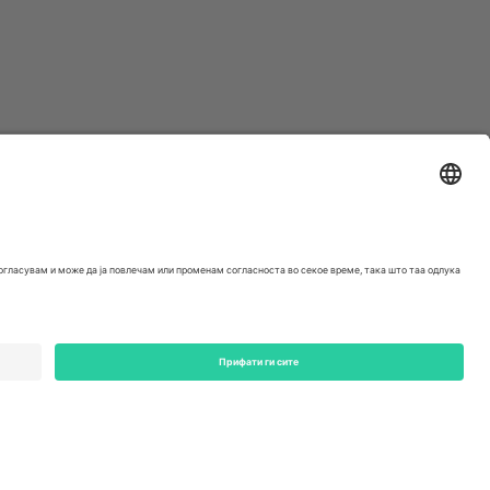
ondon, EC1V 1AW, United Kingdom
Switzerland