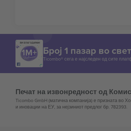
ВИ БЛАГОДАРАМ!
Број 1 пазар во свет
Ticombo® сега е најследен од сите пла
Печат на извонредност од Комис
Ticombo GmbH (матична компанија) е призната во Х
и иновации на ЕУ, за нејзиниот предлог бр. 782393.