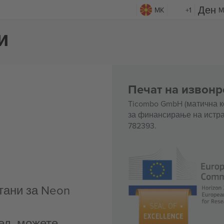
MK
+1
M
и
Печат на извонр
Ticombo GmbH (матична к
за финансирање на истра
782393.
тани за Neon
ед, можете