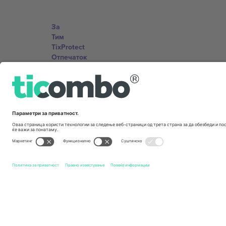
За
Тим
TixProtect
Отпечаток
Правила и услови
Придружна програма
Канцеларии и поддршка
Germany
Unter den Linden 24, 10117 Berlin, Germany
United States
131 Continental Dr, Suite 305, Newark, Delaware 19713, 