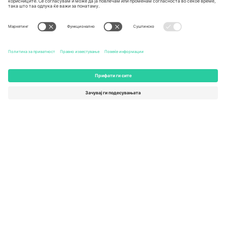
Germany
United Kingdom
Unter den Linden 24, 10117
167 City Road, London, Greater
Berlin, Germany
London, EC1V 1AW, United
Kingdom
United States
Switzerland
131 Continental Dr, Suite 305,
Dorfstrasse 52a, 6390
Newark, Delaware 19713, United
Engelberg, Switzerland
States
Bulgaria
United Arab Emirates
Regus Sofia City West, bul
UAE Dubai Silicon Oasis, DDP
Totleben 53-55, 1606 Sofia,
Building A1, Office 302, Dubai,
Bulgaria
United Arab Emirates
Mexico
Av Chapultepec 360, Roma
Norte, Cuauhtémoc, 06700
Ciudad de México, CDMX,
Mexico