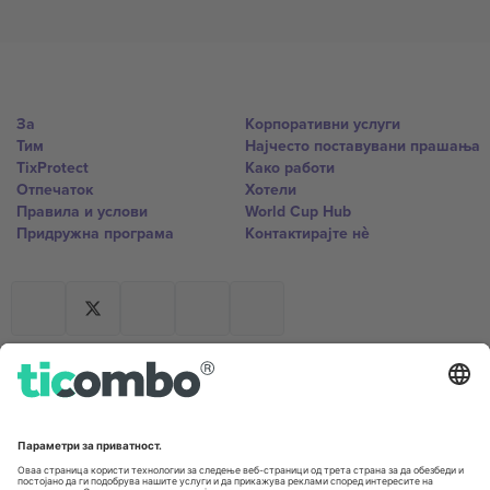
За
Корпоративни услуги
Тим
Најчесто поставувани прашања
TixProtect
Како работи
Отпечаток
Хотели
Правила и услови
World Cup Hub
Придружна програма
Контактирајте нѐ
Канцеларии и поддршка