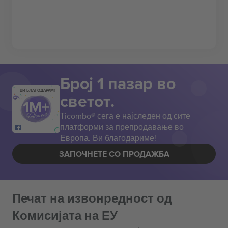
Број 1 пазар во
ВИ БЛАГОДАРАМ!
светот.
Ticombo® сега е најследен од сите
платформи за препродавање во
Европа. Ви благодариме!
ЗАПОЧНЕТЕ СО ПРОДАЖБА
Печат на извонредност од
Комисијата на ЕУ