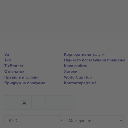
За
Корпоративни услуги
Тим
Најчесто поставувани прашања
TixProtect
Како работи
Отпечаток
Хотели
Правила и услови
World Cup Hub
Придружна програма
Контактирајте нѐ