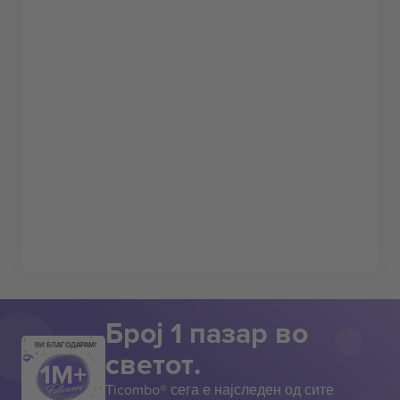
Број 1 пазар во
ВИ БЛАГОДАРАМ!
светот.
Ticombo® сега е најследен од сите