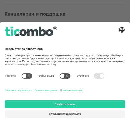
Канцеларии и поддршка
Germany
United Kingdom
Unter den Linden 24, 10117
167 City Road, London, Greater
Berlin, Germany
London, EC1V 1AW, United
Kingdom
United States
Switzerland
131 Continental Dr, Suite 305,
Dorfstrasse 52a, 6390
Newark, Delaware 19713, United
Engelberg, Switzerland
States
Bulgaria
United Arab Emirates
Regus Sofia City West, bul
UAE Dubai Silicon Oasis, DDP
Totleben 53-55, 1606 Sofia,
Building A1, Office 302, Dubai,
Bulgaria
United Arab Emirates
Mexico