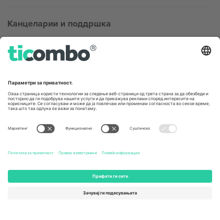
Канцеларии и поддршка
Germany
United Kingdom
Unter den Linden 24, 10117
167 City Road, London, Greater
Berlin, Germany
London, EC1V 1AW, United
Kingdom
United States
Switzerland
131 Continental Dr, Suite 305,
Dorfstrasse 52a, 6390
Newark, Delaware 19713, United
Engelberg, Switzerland
States
Bulgaria
United Arab Emirates
Regus Sofia City West, bul
UAE Dubai Silicon Oasis, DDP
Totleben 53-55, 1606 Sofia,
Building A1, Office 302, Dubai,
Bulgaria
United Arab Emirates
Mexico