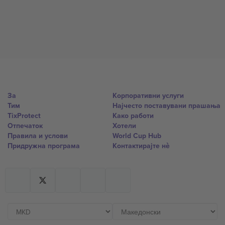
За
Корпоративни услуги
Тим
Најчесто поставувани прашања
TixProtect
Како работи
Отпечаток
Хотели
Правила и услови
World Cup Hub
Придружна програма
Контактирајте нѐ