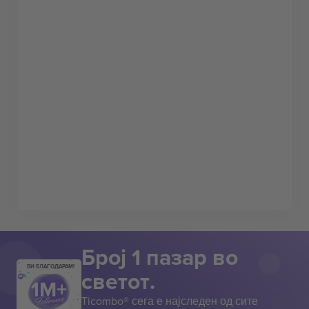
Број 1 пазар во
ВИ БЛАГОДАРАМ!
светот.
Ticombo® сега е најследен од сите