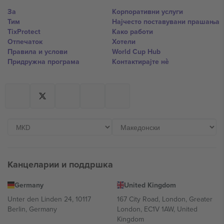
За
Корпоративни услуги
Тим
Најчесто поставувани прашања
TixProtect
Како работи
Отпечаток
Хотели
Правила и услови
World Cup Hub
Придружна програма
Контактирајте нѐ
Канцеларии и поддршка
Germany
United Kingdom
Unter den Linden 24, 10117
167 City Road, London, Greater
Berlin, Germany
London, EC1V 1AW, United
Kingdom