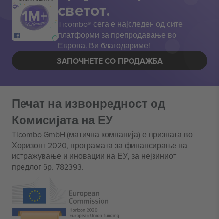
светот.
Ticombo® сега е најследен од сите
платформи за препродавање во
Европа. Ви благодариме!
ЗАПОЧНЕТЕ СО ПРОДАЖБА
Печат на извонредност од
Комисијата на ЕУ
Ticombo GmbH (матична компанија) е призната во
Хоризонт 2020, програмата за финансирање на
истражување и иновации на ЕУ, за нејзиниот
предлог бр. 782393.