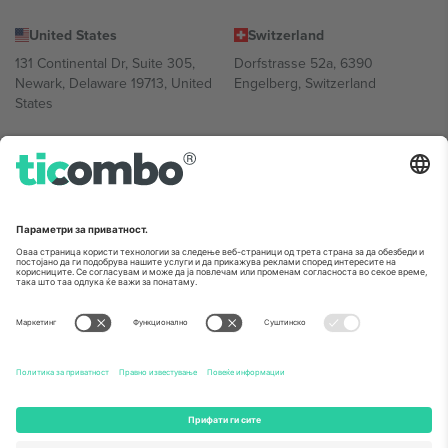
United States
Switzerland
131 Continental Dr, Suite 305,
Dorfstrasse 52a, 6390
Newark, Delaware 19713, United
Engelberg, Switzerland
States
Bulgaria
United Arab Emirates
Regus Sofia City West, bul
UAE Dubai Silicon Oasis, DDP
Totleben 53-55, 1606 Sofia,
Building A1, Office 302, Dubai,
Bulgaria
United Arab Emirates
Mexico
Av Chapultepec 360, Roma
Norte, Cuauhtémoc, 06700
Ciudad de México, CDMX,
Mexico
Правното лице на давателот на платформата може да се
разликува во зависност од локацијата, настанот и/или доменот.
За детали, проверете ја конкретната страница на настанот.,
Отпечаток
и
Услови.
© 2026 Ticombo. Сите права се задржани.