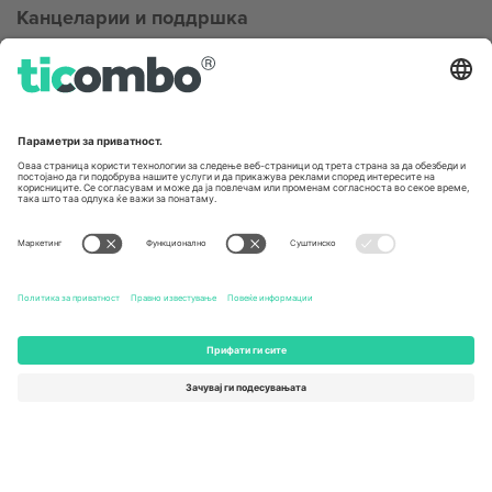
Канцеларии и поддршка
Germany
United Kingdom
Unter den Linden 24, 10117
167 City Road, London, Greater
Berlin, Germany
London, EC1V 1AW, United
Kingdom
United States
Switzerland
131 Continental Dr, Suite 305,
Dorfstrasse 52a, 6390
Newark, Delaware 19713, United
Engelberg, Switzerland
States
Bulgaria
United Arab Emirates
Regus Sofia City West, bul
UAE Dubai Silicon Oasis, DDP
Totleben 53-55, 1606 Sofia,
Building A1, Office 302, Dubai,
Bulgaria
United Arab Emirates
Mexico
Av Chapultepec 360, Roma
Norte, Cuauhtémoc, 06700