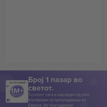
Број 1 пазар во
ВИ БЛАГОДАРАМ!
светот.
Ticombo® сега е најследен од сите
платформи за препродавање во
Европа. Ви благодариме!