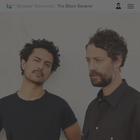
Најави се
Музика
Electronic
The Blaze Билети