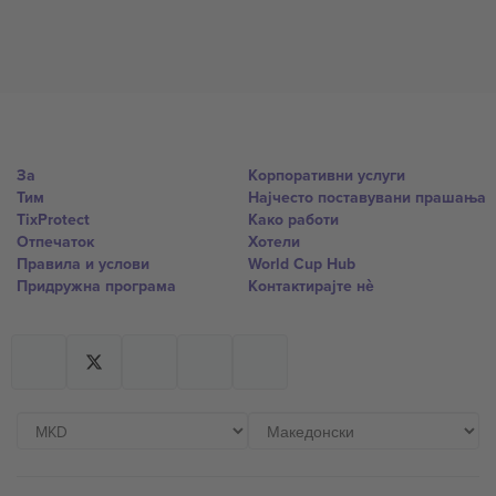
За
Корпоративни услуги
Тим
Најчесто поставувани прашања
TixProtect
Како работи
Отпечаток
Хотели
Правила и услови
World Cup Hub
Придружна програма
Контактирајте нѐ