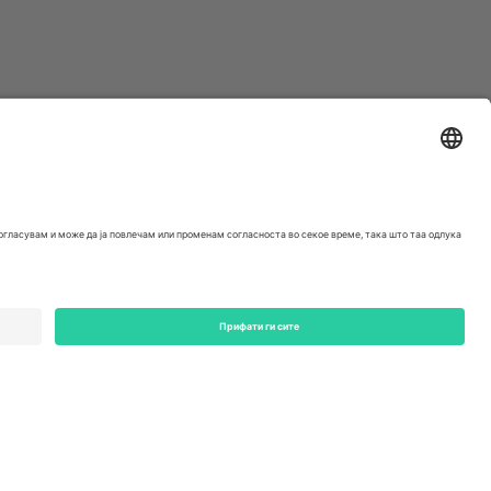
ondon, EC1V 1AW, United Kingdom
Switzerland