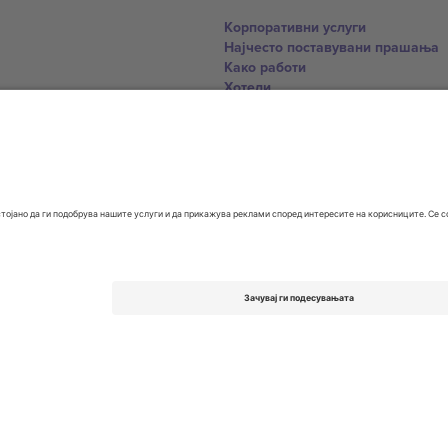
Корпоративни услуги
Најчесто поставувани прашања
Како работи
Хотели
World Cup Hub
Контактирајте нѐ
United Kingdom
167 City Road, London, Greater L
Switzerland
United States
Dorfstrasse 52a, 6390 Engelberg, 