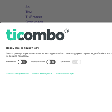
За
Тим
TixProtect
Отпечаток
Правила и услови
Придружна програма
Канцеларии и поддршка
Germany
Unter den Linden 24, 10117 Berlin, Germany
United States
131 Continental Dr, Suite 305, Newark, Delaware 19713, 