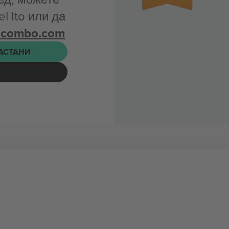
l Ito или да
icombo.com
НАСТАНИ