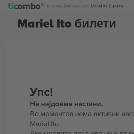
Музика
Dance-Music
Mariel Ito Билети
Mariel Ito билети
Упс!
Не најдовме настани.
Во моментов нема активни нас
Mariel Ito.
Ако мислите дека ова не е во р