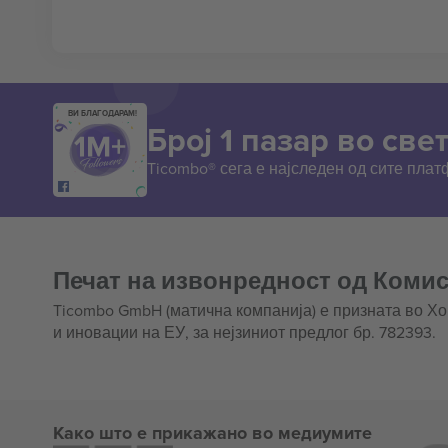
ВИ БЛАГОДАРАМ!
Број 1 пазар во свет
Ticombo® сега е најследен од сите пла
Печат на извонредност од Комис
Ticombo GmbH (матична компанија) е призната во Х
и иновации на ЕУ, за нејзиниот предлог бр. 782393.
Како што е прикажано во медиумите