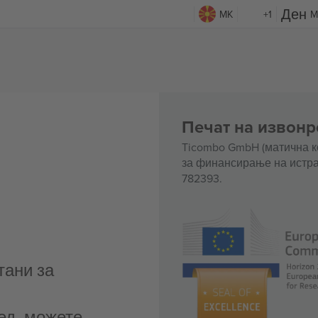
MK
+1
M
Печат на извонр
Ticombo GmbH (матична к
за финансирање на истра
782393.
тани за
ед, можете