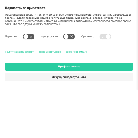
За
Корпоративни услуги
Тим
Најчесто поставувани прашања
TixProtect
Како работи
Отпечаток
Хотели
Правила и услови
World Cup Hub
Придружна програма
Контактирајте нѐ
Канцеларии и поддршка