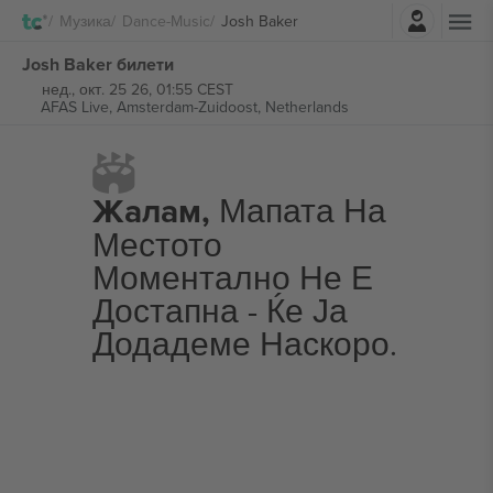
Најави се
Музика
Dance-Music
Josh Baker
Josh Baker билети
нед., окт. 25 26, 01:55 CEST
AFAS Live,
Amsterdam-Zuidoost, Netherlands
Жалам,
Мапата На
Местото
Моментално Не Е
Достапна - Ќе Ја
Додадеме Наскоро.