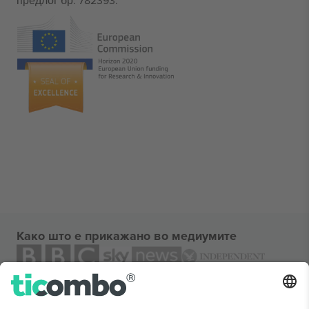
предлог бр. 782393.
Како што е прикажано во медиумите