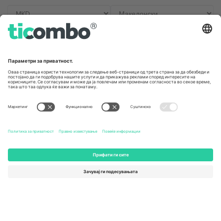
Канцеларии и поддршка
Germany
United Kingdom
Unter den Linden 24, 10117
167 City Road, London, Greater
Berlin, Germany
London, EC1V 1AW, United
Kingdom
United States
Switzerland
131 Continental Dr, Suite 305,
Dorfstrasse 52a, 6390
Newark, Delaware 19713, United
Engelberg, Switzerland
States
Bulgaria
United Arab Emirates
Regus Sofia City West, bul
UAE Dubai Silicon Oasis, DDP
Totleben 53-55, 1606 Sofia,
Building A1, Office 302, Dubai,
Bulgaria
United Arab Emirates