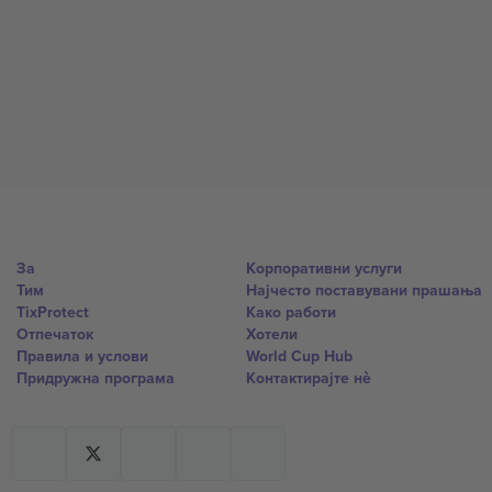
За
Корпоративни услуги
Тим
Најчесто поставувани прашања
TixProtect
Како работи
Отпечаток
Хотели
Правила и услови
World Cup Hub
Придружна програма
Контактирајте нѐ