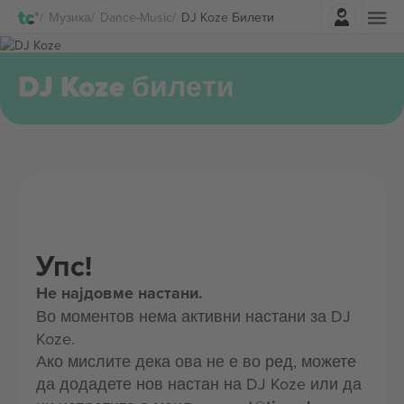
Најави се
Музика
Dance-Music
DJ Koze Билети
DJ Koze билети
Упс!
Не најдовме настани.
Во моментов нема активни настани за DJ
Koze.
Ако мислите дека ова не е во ред, можете
да додадете нов настан на DJ Koze или да