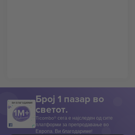
Број 1 пазар во
ВИ БЛАГОДАРАМ!
светот.
Ticombo® сега е најследен од сите
платформи за препродавање во
Европа. Ви благодариме!