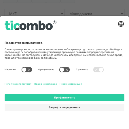
Канцеларии и поддршка
Germany
United Kingdom
Unter den Linden 24, 10117
167 City Road, London, Greater
Berlin, Germany
London, EC1V 1AW, United
Kingdom
United States
Switzerland
131 Continental Dr, Suite 305,
Dorfstrasse 52a, 6390
Newark, Delaware 19713, United
Engelberg, Switzerland
States
Bulgaria
United Arab Emirates
Regus Sofia City West, bul
UAE Dubai Silicon Oasis, DDP
Totleben 53-55, 1606 Sofia,
Building A1, Office 302, Dubai,