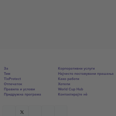
За
Корпоративни услуги
Тим
Најчесто поставувани прашања
TixProtect
Како работи
Отпечаток
Хотели
Правила и услови
World Cup Hub
Придружна програма
Контактирајте нѐ