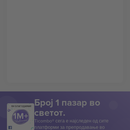
Број 1 пазар во
ВИ БЛАГОДАРАМ!
светот.
Ticombo® сега е најследен од сите
платформи за препродавање во