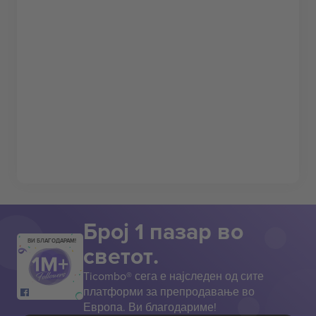
Број 1 пазар во
ВИ БЛАГОДАРАМ!
светот.
Ticombo® сега е најследен од сите
платформи за препродавање во
Европа. Ви благодариме!