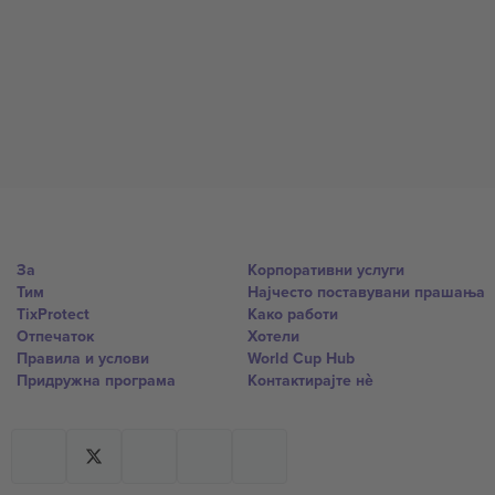
За
Корпоративни услуги
Тим
Најчесто поставувани прашања
TixProtect
Како работи
Отпечаток
Хотели
Правила и услови
World Cup Hub
Придружна програма
Контактирајте нѐ