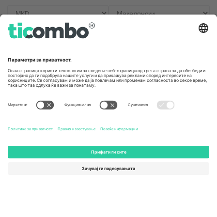
Канцеларии и поддршка
Germany
United Kingdom
Unter den Linden 24, 10117
167 City Road, London, Greater
Berlin, Germany
London, EC1V 1AW, United
Kingdom
United States
Switzerland
131 Continental Dr, Suite 305,
Dorfstrasse 52a, 6390
Newark, Delaware 19713, United
Engelberg, Switzerland
States
Bulgaria
United Arab Emirates
Regus Sofia City West, bul
UAE Dubai Silicon Oasis, DDP
Totleben 53-55, 1606 Sofia,
Building A1, Office 302, Dubai,
Bulgaria
United Arab Emirates