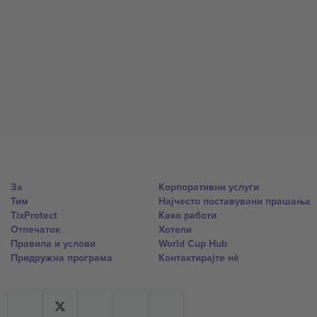
За
Корпоративни услуги
Тим
Најчесто поставувани прашања
TixProtect
Како работи
Отпечаток
Хотели
Правила и услови
World Cup Hub
Придружна програма
Контактирајте нѐ