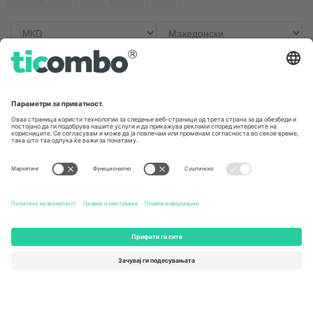
Канцеларии и поддршка
Germany
United Kingdom
Unter den Linden 24, 10117
167 City Road, London, Greater
Berlin, Germany
London, EC1V 1AW, United
Kingdom
United States
Switzerland
131 Continental Dr, Suite 305,
Dorfstrasse 52a, 6390
Newark, Delaware 19713, United
Engelberg, Switzerland
States
Bulgaria
United Arab Emirates
Regus Sofia City West, bul
UAE Dubai Silicon Oasis, DDP
Totleben 53-55, 1606 Sofia,
Building A1, Office 302, Dubai,