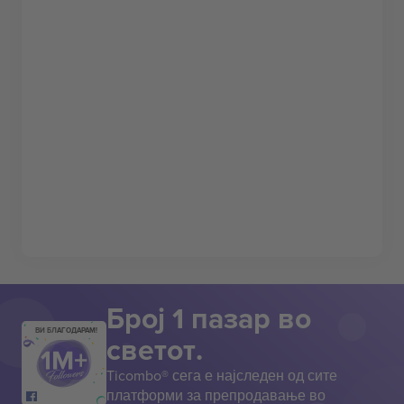
Број 1 пазар во
ВИ БЛАГОДАРАМ!
светот.
Ticombo® сега е најследен од сите
платформи за препродавање во