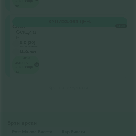
категорија
на
Golden
КУПИ
23.063 ДЕН.
Circle
СЕКОЈ
Секција
B
5.0 (20)
Бизнис продавач
М-билет
Најниска
цена по
категорија
на
Крај на резултати
Брзи врски
Post Malone
Билети
Rap
Билети