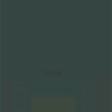
STAGE
325
525
725
639
339
324
524
724
GOLDEN CIRCLE A
GOLDEN CIRCLE B
640
340
323
523
723
601
322
522
722
301