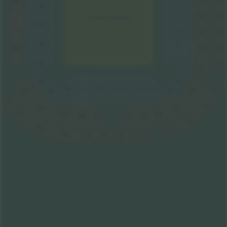
321
521
721
602
302
320
520
720
GENERAL ADMISSION
603
303
319
519
719
304
318
518
718
604
717
305
317
517
316
306
308
309
310
311
312
313
314
315
516
506
716
307
704
715
515
507
514
508
705
513
509
510
512
714
706
713
707
712
708
709
710
711