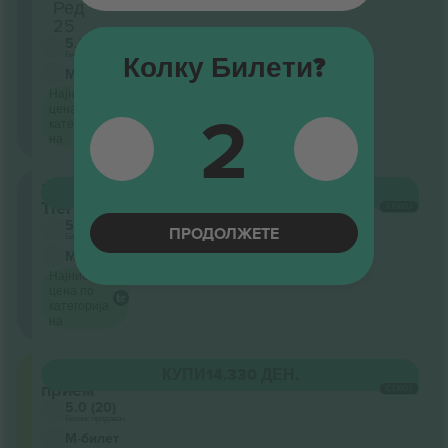
Ред
25
5.0 (20)
Бизнис продавач
Колку Билети?
М-билет
Најниска
2
цена по
категорија
на
Lower
КУПИ
12.669 ДЕН.
Tier
СЕКОЈ
5.0 (20)
ПРОДОЛЖЕТЕ
Бизнис продавач
М-билет
Најниска
цена по
категорија
на
Општ
КУПИ
14.330 ДЕН.
прием
СЕКОЈ
5.0 (20)
Бизнис продавач
М-билет