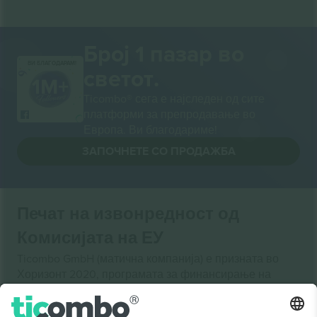
Број 1 пазар во
ВИ БЛАГОДАРАМ!
светот.
Ticombo® сега е најследен од сите
платформи за препродавање во
Европа. Ви благодариме!
ЗАПОЧНЕТЕ СО ПРОДАЖБА
Печат на извонредност од
Комисијата на ЕУ
Ticombo GmbH (матична компанија) е призната во
Хоризонт 2020, програмата за финансирање на
истражување и иновации на ЕУ, за нејзиниот
предлог бр. 782393.