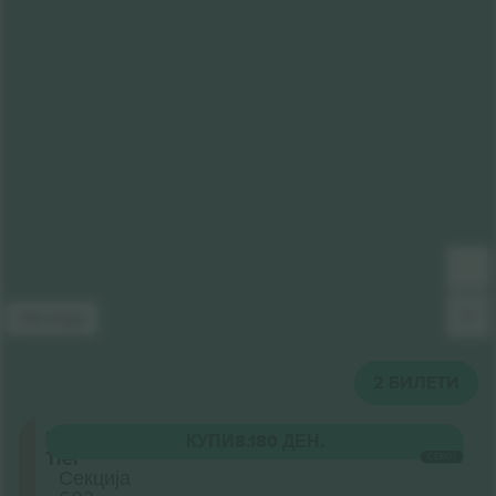
Легенда
2
БИЛЕТИ
Upper
КУПИ
8.180 ДЕН.
Tier
СЕКОЈ
Секција