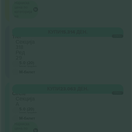
Најниска
цена по
категорија
на
Lower
КУПИ
15.314 ДЕН.
Tier
СЕКОЈ
Секција
318
Ред
29
5.0 (20)
Бизнис продавач
М-билет
Golden
КУПИ
23.063 ДЕН.
Circle
СЕКОЈ
Секција
A
5.0 (20)
Бизнис продавач
М-билет
Најниска
цена по