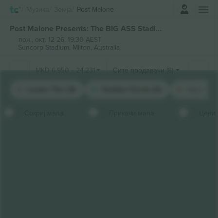
Најави се
Музика
Земја
Post Malone
Post Malone Presents: The BIG ASS Stadium билети
пон., окт. 12 26, 19:30 AEST
Suncorp Stadium,
Milton, Australia
MKD
6.950
-
24.231
Сите продавачи (8)
Lower Tier (3)
Golden Circle (2)
Upper Ti
Сокриј мапа
Прикачи мапа
Цени