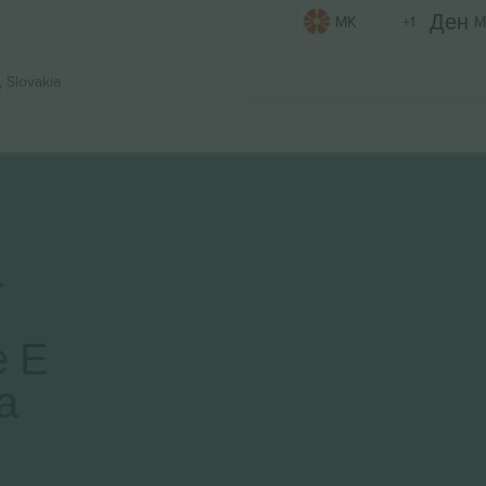
MK
+1
M
 Slovakia
а
е Е
а