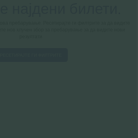
се најдени билети.
 ова пребарување. Ресетирајте ги филтрите за да видите
ете нов клучен збор за пребарување за да видите нови
резултати
РЕСЕТИРАЈТЕ ГИ ФИЛТРИТЕ