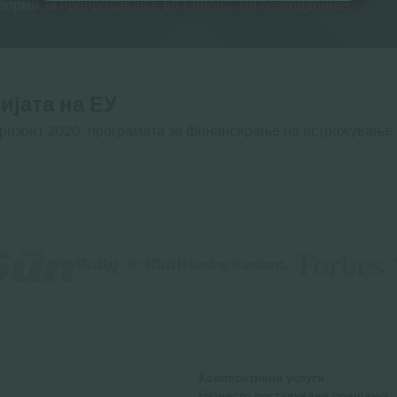
тформи за препродавање во Европа. Ви благодариме!
ијата на ЕУ
оризонт 2020, програмата за финансирање на истражување
Корпоративни услуги
Најчесто поставувани прашања