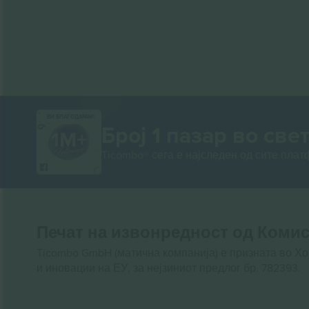
ВИ БЛАГОДАРАМ!
Број 1 пазар во свет
Ticombo® сега е најследен од сите пла
Печат на извонредност од Комис
Ticombo GmbH (матична компанија) е призната во Х
и иновации на ЕУ, за нејзиниот предлог бр. 782393.