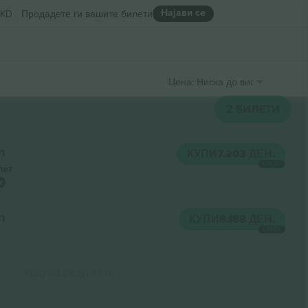
Најави се
KD
Продадете ги вашите билети
Цена: Ниска до висока
2
БИЛЕТИ
n
КУПИ
7.203 ДЕН.
СЕКОЈ
лет
n
КУПИ
8.188 ДЕН.
СЕКОЈ
Крај на резултати