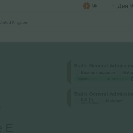
MK
+1
M
United Kingdom
Stalls General Admissio
Бизнис продавач
М-би
Најниска цена по категорија на
Stalls General Admissio
а
5.0 (1)
М-билет
Бизнис продавач
е Е