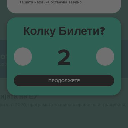
вашата нарачка останува заедно.
Колку Билети?
2
от.
тформи за препродавање во Европа. Ви благодариме!
ПРОДОЛЖЕТЕ
ијата на ЕУ
оризонт 2020, програмата за финансирање на истражување