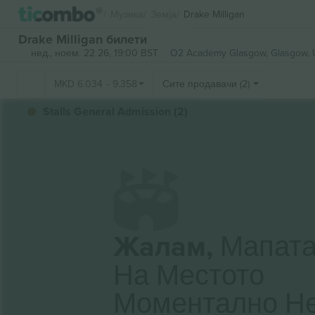
Музика
Земја
Drake Milligan
Drake Milligan билети
нед., ноем. 22 26, 19:00 BST
O2 Academy Glasgow,
Glasgow, 
MKD
6.034
-
9.358
Сите продавачи (2)
Stalls General Admission (2)
Жалам,
Мапат
На Местото
Моментално Н