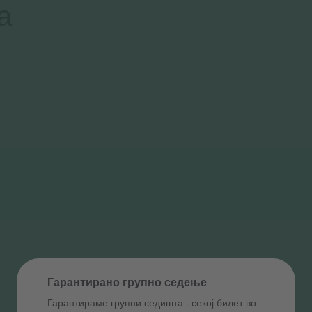
а
Гарантирано групно седење
Гарантираме групни седишта ‑ секој билет во