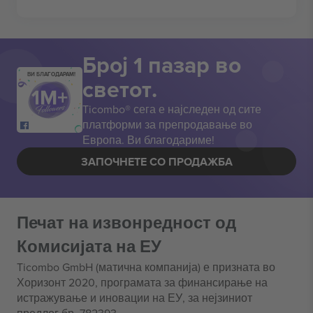
Број 1 пазар во
ВИ БЛАГОДАРАМ!
светот.
Ticombo® сега е најследен од сите
платформи за препродавање во
Европа. Ви благодариме!
ЗАПОЧНЕТЕ СО ПРОДАЖБА
Печат на извонредност од
Комисијата на ЕУ
Ticombo GmbH (матична компанија) е призната во
Хоризонт 2020, програмата за финансирање на
истражување и иновации на ЕУ, за нејзиниот