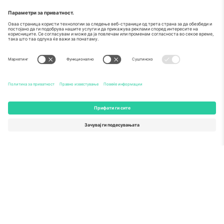
За
Корпоративни услуги
Тим
Најчесто поставувани прашања
TixProtect
Како работи
Отпечаток
Хотели
Правила и услови
World Cup Hub
Придружна програма
Контактирајте нѐ
Канцеларии и поддршка