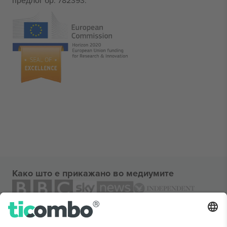
предлог бр. 782393.
Како што е прикажано во медиумите