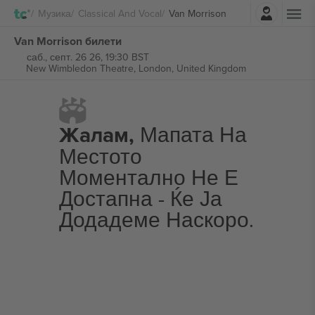
Најави се
Музика
Classical And Vocal
Van Morrison
Van Morrison билети
саб., септ. 26 26, 19:30 BST
New Wimbledon Theatre,
London, United Kingdom
Жалам,
Мапата На
Местото
Моментално Не Е
Достапна - Ќе Ја
Додадеме Наскоро.