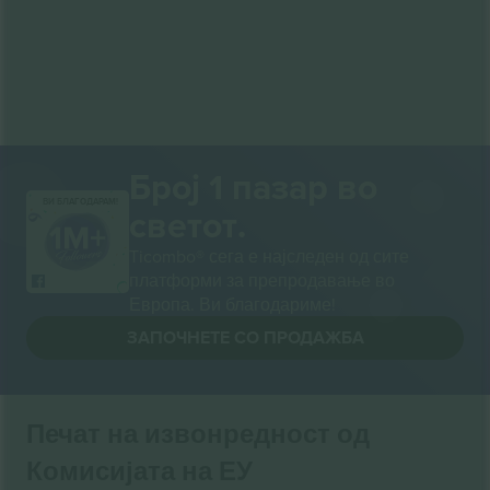
Број 1 пазар во
ВИ БЛАГОДАРАМ!
светот.
Ticombo® сега е најследен од сите
платформи за препродавање во
Европа. Ви благодариме!
ЗАПОЧНЕТЕ СО ПРОДАЖБА
Печат на извонредност од
Комисијата на ЕУ