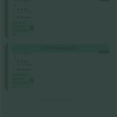
4
5.0 (2)
Бизнис продавач
М-билет
Најниска
цена по
категорија
на
Innenraum
КУПИ
19.926 ДЕН.
Секција
СЕКОЈ
6
5.0 (2)
Бизнис продавач
М-билет
Најниска
цена по
категорија
на
Крај на резултати