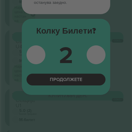
М-билет
останува заедно.
Најниска
цена за
настан
на
Колку Билети?
Unterrang
КУПИ
16.359 ДЕН.
Секција
2
СЕКОЈ
U4
5.0 (2)
Бизнис продавач
М-билет
Најниска
цена за
настан
ПРОДОЛЖЕТЕ
на
Unterrang
КУПИ
17.651 ДЕН.
Секција
СЕКОЈ
U1
5.0 (2)
Бизнис продавач
М-билет