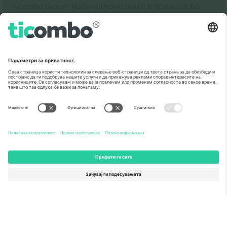
Ticombo GmbH (матична компанија) е призната во
Хоризонт 2020, програмата за финансирање на
истражување и иновации на ЕУ, за нејзиниот
предлог бр. 782393.
Како што е прикажано во медиумите