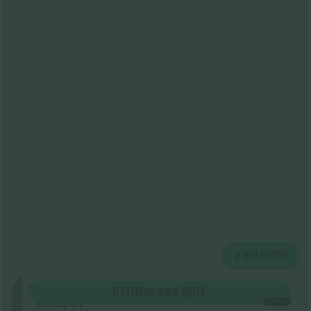
2
БИЛЕТИ
Unterrang
КУПИ
16.359 ДЕН.
Секција
СЕКОЈ