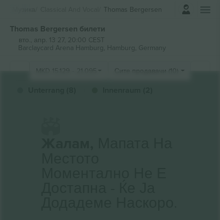
Најави се
Музика
Classical And Vocal
Thomas Bergersen
Thomas Bergersen билети
вто., апр. 13 27, 20:00 CEST
Barclaycard Arena Hamburg,
Hamburg, Germany
MKD
15.129
-
21.095
Сите продавачи (10)
Unterrang (8)
Innenraum (2)
Жалам,
Мапата На
Местото
Моментално Не Е
Достапна - Ќе Ја
Додадеме Наскоро.