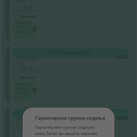
U19
5.0 (2)
Бизнис продавач
М-билет
Најниска
цена за
настан
на
Unterrang
КУПИ
16.359 ДЕН.
Секција
СЕКОЈ
U18
5.0 (2)
Бизнис продавач
М-билет
Најниска
цена за
настан
на
Unterrang
КУПИ
16.359 ДЕН.
Секција
Гарантирано групно седење
СЕКОЈ
U3
Гарантираме групни седишта ‑
5.0 (2)
секој билет во вашата нарачка
Бизнис продавач