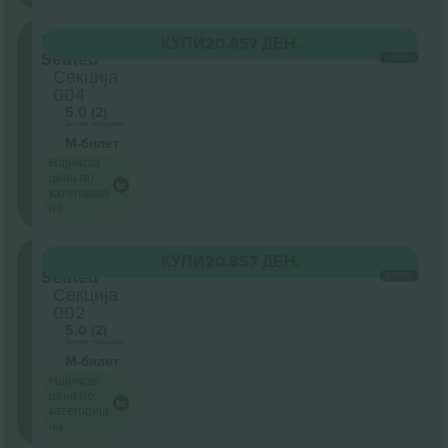
Floor
КУПИ
20.857 ДЕН.
Seated
СЕКОЈ
Секција
004
5.0 (2)
Бизнис продавач
М-билет
Најниска
цена по
категорија
на
Floor
КУПИ
20.857 ДЕН.
Seated
СЕКОЈ
Секција
002
5.0 (2)
Бизнис продавач
М-билет
Најниска
цена по
категорија
на