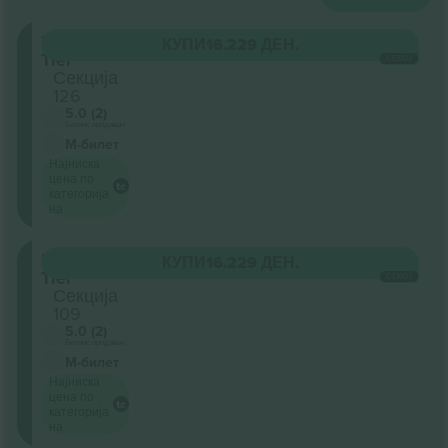
First
КУПИ
16.229 ДЕН.
Tier
СЕКОЈ
Секција
126
5.0 (2)
Бизнис продавач
М-билет
Најниска
цена по
категорија
на
First
КУПИ
16.229 ДЕН.
Tier
СЕКОЈ
Секција
109
5.0 (2)
Бизнис продавач
М-билет
Најниска
цена по
категорија
на