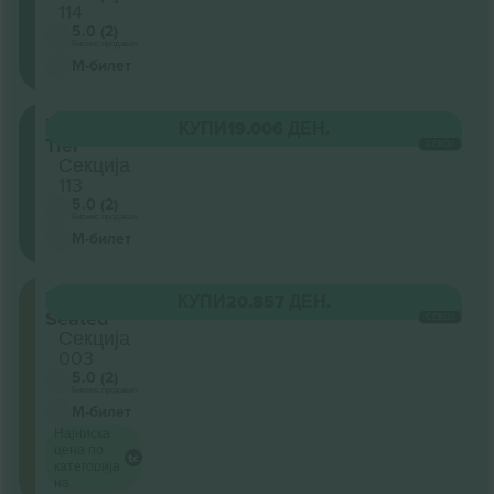
114
5.0 (2)
Бизнис продавач
М-билет
First
КУПИ
19.006 ДЕН.
Tier
СЕКОЈ
Секција
113
5.0 (2)
Бизнис продавач
М-билет
Floor
КУПИ
20.857 ДЕН.
Seated
СЕКОЈ
Секција
003
5.0 (2)
Бизнис продавач
М-билет
Најниска
цена по
категорија
на