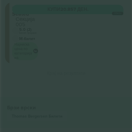
Floor
КУПИ
20.857 ДЕН.
Seated
СЕКОЈ
Секција
005
5.0 (2)
Бизнис продавач
М-билет
Најниска
цена по
категорија
на
Крај на резултати
Брзи врски
Thomas Bergersen
Билети