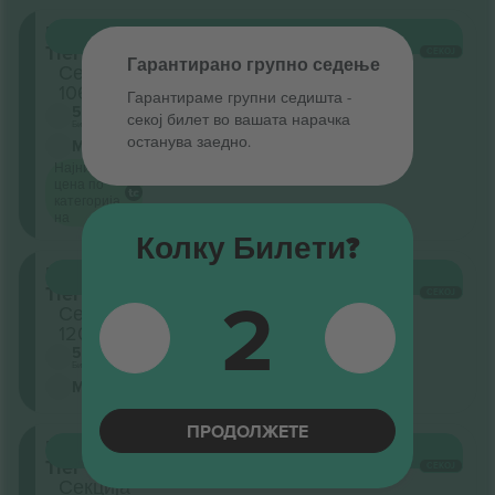
First
КУПИ
16.229 ДЕН.
Tier
СЕКОЈ
Гарантирано групно седење
Секција
106
Гарантираме групни седишта ‑
5.0 (2)
секој билет во вашата нарачка
Бизнис продавач
останува заедно.
М-билет
Најниска
цена по
категорија
на
Колку Билети?
First
КУПИ
19.006 ДЕН.
2
Tier
СЕКОЈ
Секција
120
5.0 (2)
Бизнис продавач
М-билет
ПРОДОЛЖЕТЕ
First
КУПИ
19.006 ДЕН.
Tier
СЕКОЈ
Секција