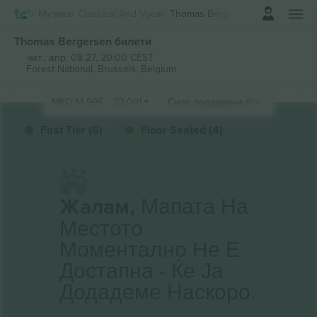
Најави се
Музика
Classical And Vocal
Thomas Bergersen
Thomas Bergersen билети
чет., апр. 08 27, 20:00 CEST
Forest National,
Brussels, Belgium
MKD
14.995
-
22.091
Сите продавачи (10)
First Tier (6)
Floor Seated (4)
Жалам,
Мапата На
Местото
Моментално Не Е
Достапна - Ќе Ја
Додадеме Наскоро.