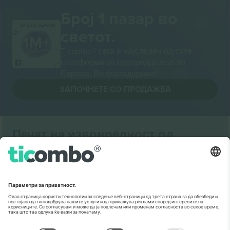
Број 1 пазар во
ВИ БЛАГОДАРАМ!
светот.
Ticombo® сега е најследен од сите
платформи за препродавање во
Европа. Ви благодариме!
ЗАПОЧНЕТЕ СО ПРОДАЖБА
Печат на извонредност од
Комисијата на ЕУ
Ticombo GmbH (матична компанија) е призната во
Хоризонт 2020, програмата за финансирање на
истражување и иновации на ЕУ, за нејзиниот
предлог бр. 782393.