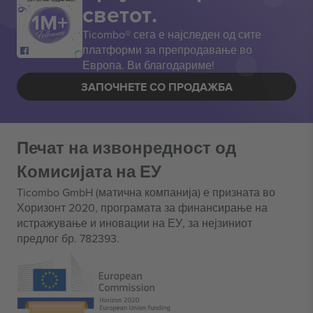
светот.
Ticombo® сега е најследен од сите
платформи за препродавање во
Европа. Ви благодариме!
ЗАПОЧНЕТЕ СО ПРОДАЖБА
Печат на извонредност од
Комисијата на ЕУ
Ticombo GmbH (матична компанија) е призната во
Хоризонт 2020, програмата за финансирање на
истражување и иновации на ЕУ, за нејзиниот
предлог бр. 782393.