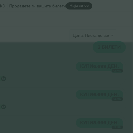
Најави се
KD
Продадете ги вашите билети
Цена: Ниска до висока
2
БИЛЕТИ
КУПИ
6.699 ДЕН.
СЕКОЈ
КУПИ
6.699 ДЕН.
СЕКОЈ
КУПИ
8.666 ДЕН.
СЕКОЈ