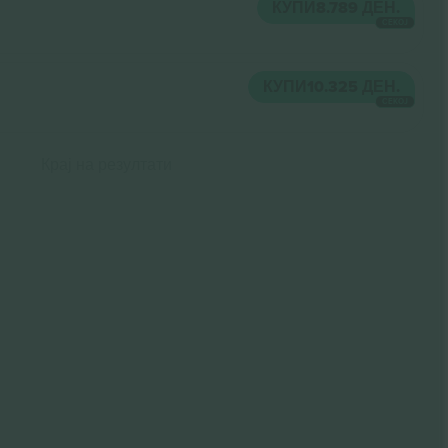
КУПИ
8.789 ДЕН.
СЕКОЈ
КУПИ
10.325 ДЕН.
СЕКОЈ
Крај на резултати