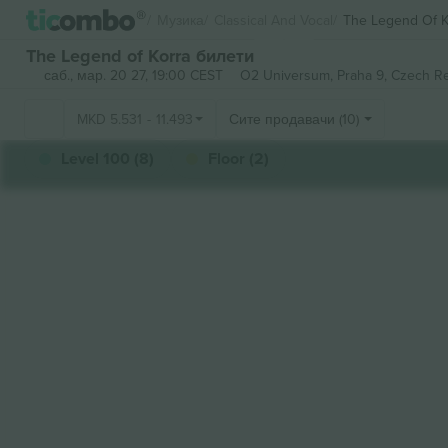
Музика
Classical And Vocal
The Legend Of K
The Legend of Korra билети
саб., мар. 20 27, 19:00 CEST
O2 Universum,
Praha 9, Czech R
MKD
5.531
-
11.493
Сите продавачи (10)
Level 100 (8)
Floor (2)