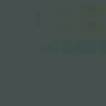
10.325 ден.
001
003
PODIUM
213
8.666 ден.
004
002
8.7
8.789 ден.
111
109
110
212
211
210