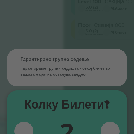
Level 100
Секција 102
5.0 (2)
М-билет
Бизнис продавач
Floor
Секција 003
5.0 (2)
М-билет
Бизнис продавач
Гарантирано групно седење
Гарантираме групни седишта ‑ секој билет во
вашата нарачка останува заедно.
Колку Билети?
203
204
2
89 ден.
6.699 ден.
103
104
205