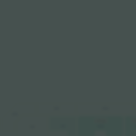
201
202
214
8.789 ден.
8.7
101
102
114