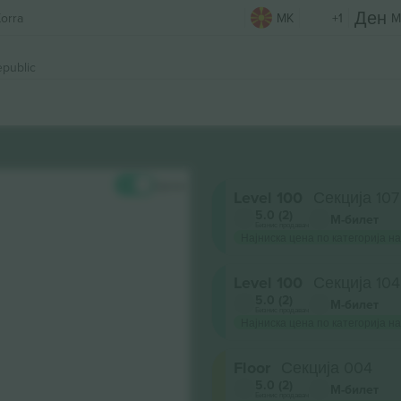
orra
MK
+1
M
epublic
Цени
Level 100
Секција 107
5.0 (2)
М-билет
Бизнис продавач
Најниска цена по категорија на
Level 100
Секција 104
5.0 (2)
М-билет
Бизнис продавач
Најниска цена по категорија на
Floor
Секција 004
5.0 (2)
М-билет
Бизнис продавач