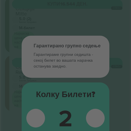
Galerie
КУПИ
16.544 ДЕН.
Секција
СЕКОЈ
Mitte
5.0 (2)
Бизнис продавач
М-билет
Најниска
цена за
настан
Гарантирано групно седење
на
Гарантираме групни седишта ‑
секој билет во вашата нарачка
Loge
КУПИ
16.544 ДЕН.
останува заедно.
Секција
СЕКОЈ
Rechts
5.0 (2)
Бизнис продавач
М-билет
Колку Билети?
Најниска
цена за
настан
2
на
Крај на резултати