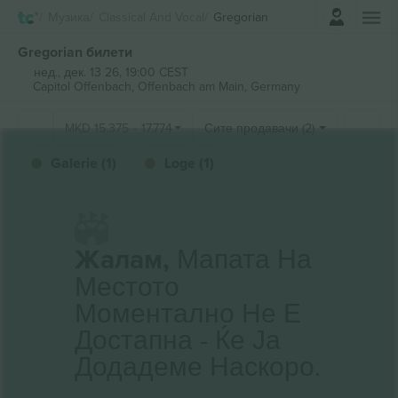
Најави се
Музика
Classical And Vocal
Gregorian
Gregorian билети
нед., дек. 13 26, 19:00 CEST
Capitol Offenbach,
Offenbach am Main, Germany
MKD
15.375
-
17.774
Сите продавачи (2)
Galerie (1)
Loge (1)
Жалам,
Мапата На
Местото
Моментално Не Е
Достапна - Ќе Ја
Додадеме Наскоро.