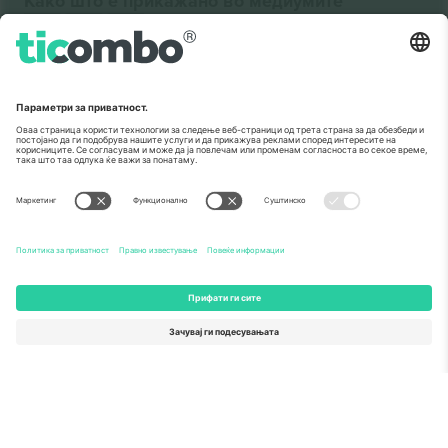
Како што е прикажано во медиумите
За
Корпоративни услуги
Тим
Најчесто поставувани прашања
TixProtect
Како работи
Отпечаток
Хотели
Правила и услови
World Cup Hub
Придружна програма
Контактирајте нѐ