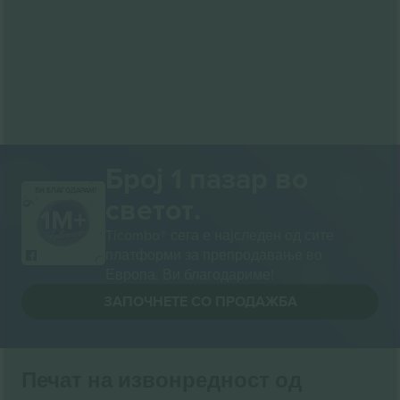
Број 1 пазар во
ВИ БЛАГОДАРАМ!
светот.
Ticombo® сега е најследен од сите
платформи за препродавање во
Европа. Ви благодариме!
ЗАПОЧНЕТЕ СО ПРОДАЖБА
Печат на извонредност од