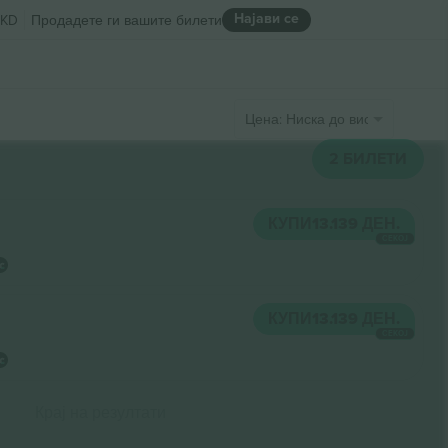
Најави се
KD
Продадете ги вашите билети
Цена: Ниска до висока
2
БИЛЕТИ
КУПИ
13.139 ДЕН.
СЕКОЈ
КУПИ
13.139 ДЕН.
СЕКОЈ
Крај на резултати