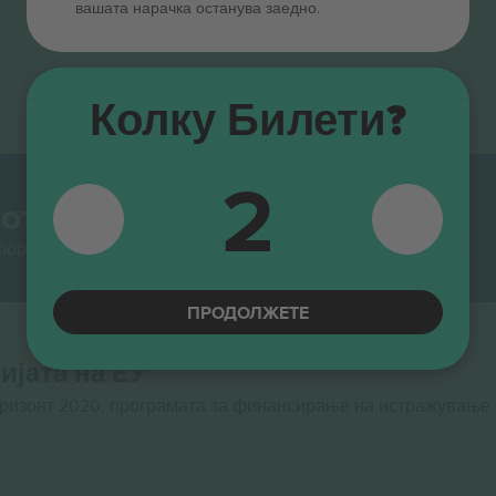
вашата нарачка останува заедно.
Колку Билети?
2
от.
тформи за препродавање во Европа. Ви благодариме!
ПРОДОЛЖЕТЕ
ијата на ЕУ
оризонт 2020, програмата за финансирање на истражување