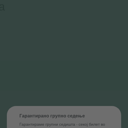
а
Гарантирано групно седење
Гарантираме групни седишта ‑ секој билет во