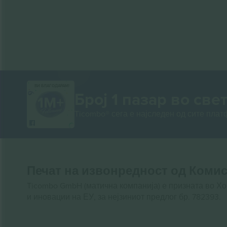
ВИ БЛАГОДАРАМ!
Број 1 пазар во свет
Ticombo® сега е најследен од сите пла
Печат на извонредност од Комис
Ticombo GmbH (матична компанија) е призната во Х
и иновации на ЕУ, за нејзиниот предлог бр. 782393.