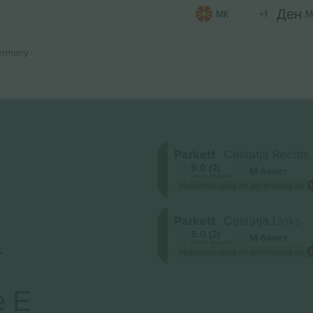
MK
+1
M
ermany
Parkett
Секција Rechts
5.0 (2)
М-билет
Бизнис продавач
Најниска цена по категорија на
Parkett
Секција Links
а
5.0 (2)
М-билет
Бизнис продавач
Најниска цена по категорија на
е Е