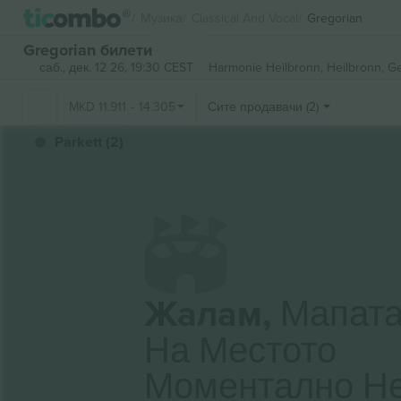
Музика
Classical And Vocal
Gregorian
Gregorian билети
саб., дек. 12 26, 19:30 CEST
Harmonie Heilbronn,
Heilbronn, G
MKD
11.911
-
14.305
Сите продавачи (2)
Parkett (2)
Жалам,
Мапат
На Местото
Моментално Н