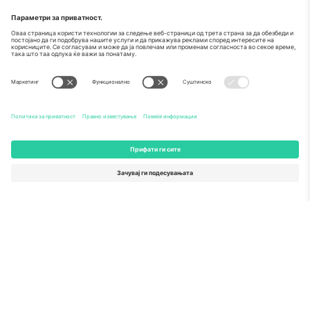
За
Корпоративни услуги
Тим
Најчесто поставувани прашања
TixProtect
Како работи
Отпечаток
Хотели
Правила и услови
World Cup Hub
Придружна програма
Контактирајте нѐ
Канцеларии и поддршка