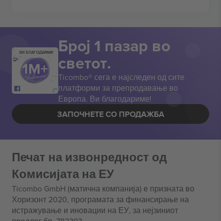
Број 1 пазар во
ВИ БЛАГОДАРАМ!
светот.
Ticombo® сега е најследен од сите
платформи за препродавање во
Европа. Ви благодариме!
ЗАПОЧНЕТЕ СО ПРОДАЖБА
Печат на извонредност од
Комисијата на ЕУ
Ticombo GmbH (матична компанија) е призната во
Хоризонт 2020, програмата за финансирање на
истражување и иновации на ЕУ, за нејзиниот