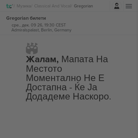
Најави се
Музика
Classical And Vocal
Gregorian
Gregorian билети
сре., дек. 09 26, 19:30 CEST
Admiralspalast,
Berlin, Germany
Жалам,
Мапата На
Местото
Моментално Не Е
Достапна - Ќе Ја
Додадеме Наскоро.