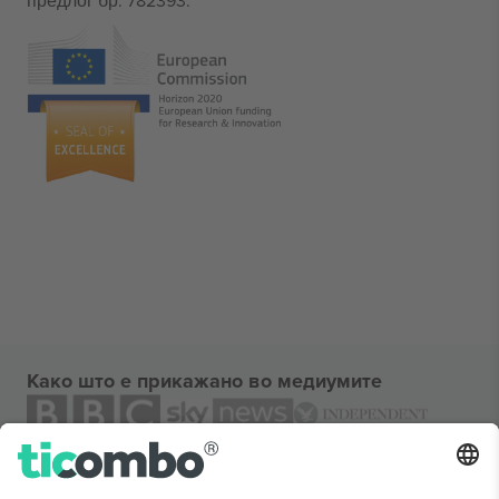
предлог бр. 782393.
Како што е прикажано во медиумите