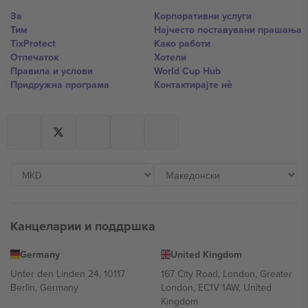
За
Корпоративни услуги
Тим
Најчесто поставувани прашања
TixProtect
Како работи
Отпечаток
Хотели
Правила и услови
World Cup Hub
Придружна програма
Контактирајте нѐ
Канцеларии и поддршка
Germany
United Kingdom
Unter den Linden 24, 10117
167 City Road, London, Greater
Berlin, Germany
London, EC1V 1AW, United
Kingdom