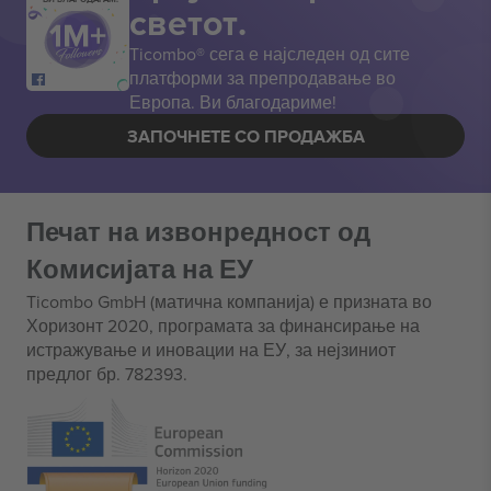
светот.
Ticombo® сега е најследен од сите
платформи за препродавање во
Европа. Ви благодариме!
ЗАПОЧНЕТЕ СО ПРОДАЖБА
Печат на извонредност од
Комисијата на ЕУ
Ticombo GmbH (матична компанија) е призната во
Хоризонт 2020, програмата за финансирање на
истражување и иновации на ЕУ, за нејзиниот
предлог бр. 782393.