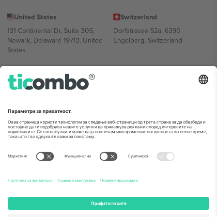
United States
Switzerland
131 Continental Dr, Suite 305,
Dorfstrasse 52a, 6390
Newark, Delaware 19713, United
Engelberg, Switzerland
States
Bulgaria
United Arab Emirates
Regus Sofia City West, bul
UAE Dubai Silicon Oasis, DDP
Totleben 53-55, 1606 Sofia,
Building A1, Office 302, Dubai,
Bulgaria
United Arab Emirates
Mexico
Av Chapultepec 360, Roma
Norte, Cuauhtémoc, 06700
Ciudad de México, CDMX,
Mexico
Правното лице на давателот на платформата може да се
разликува во зависност од локацијата, настанот и/или доменот.
За детали, проверете ја конкретната страница на настанот.,
Отпечаток
и
Услови.
© 2026 Ticombo. Сите права се задржани.