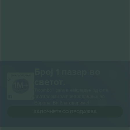
Број 1 пазар во
ВИ БЛАГОДАРАМ!
светот.
Ticombo® сега е најследен од сите
платформи за препродавање во
Европа. Ви благодариме!
ЗАПОЧНЕТЕ СО ПРОДАЖБА