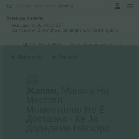
Најави се
Музика
Alternative
Artemas
Artemas билети
нед., дек. 13 26, 19:00 BST
O2 Academy Birmingham,
Birmingham, United Kingdom
MKD
6.458
-
8.856
Сите продавачи (2)
Balcony (1)
Stalls (1)
Жалам,
Мапата На
Местото
Моментално Не Е
Достапна - Ќе Ја
Додадеме Наскоро.