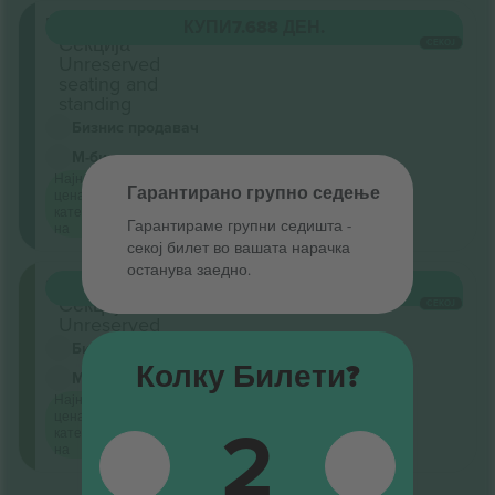
Balcony
КУПИ
7.688 ДЕН.
Секција
СЕКОЈ
Unreserved
seating and
standing
Бизнис продавач
М-билет
Најниска
Гарантирано групно седење
цена по
категорија
Гарантираме групни седишта ‑
на
секој билет во вашата нарачка
останува заедно.
Stalls
КУПИ
7.688 ДЕН.
Секција
СЕКОЈ
Unreserved
Бизнис продавач
Колку Билети?
М-билет
Најниска
2
цена по
категорија
на