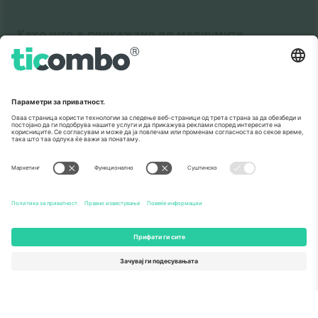
Како што е прикажано во медиумите
За
Корпоративни услуги
Тим
Најчесто поставувани прашања
TixProtect
Како работи
Отпечаток
Хотели
Правила и услови
World Cup Hub
Придружна програма
Контактирајте нѐ