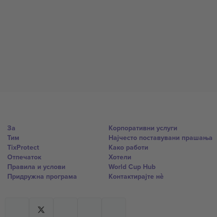
За
Корпоративни услуги
Тим
Најчесто поставувани прашања
TixProtect
Како работи
Отпечаток
Хотели
Правила и услови
World Cup Hub
Придружна програма
Контактирајте нѐ