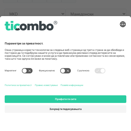
Канцеларии и поддршка
Germany
United Kingdom
Unter den Linden 24, 10117
167 City Road, London, Greater
Berlin, Germany
London, EC1V 1AW, United
Kingdom
United States
Switzerland
131 Continental Dr, Suite 305,
Dorfstrasse 52a, 6390
Newark, Delaware 19713, United
Engelberg, Switzerland
States
Bulgaria
United Arab Emirates
Regus Sofia City West, bul
UAE Dubai Silicon Oasis, DDP
Totleben 53-55, 1606 Sofia,
Building A1, Office 302, Dubai,