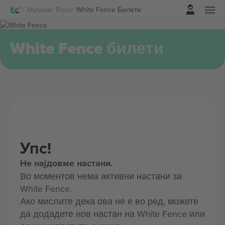
Најави се
Музика
Rock
White Fence Билети
White Fence билети
Упс!
Не најдовме настани.
Во моментов нема активни настани за
White Fence.
Ако мислите дека ова не е во ред, можете
да додадете нов настан на White Fence или