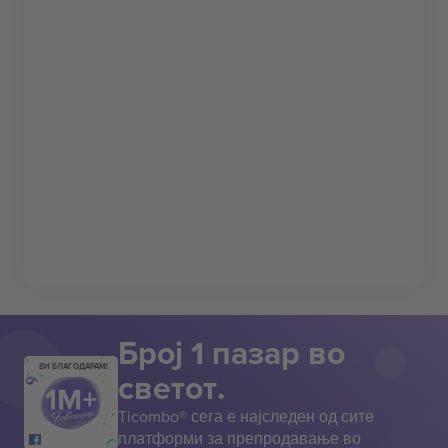
Број 1 пазар во
ВИ БЛАГОДАРАМ!
светот.
Ticombo® сега е најследен од сите
платформи за препродавање во