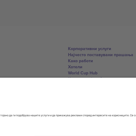
Корпоративни услуги
Најчесто поставувани прашања
Како работи
Хотели
World Cup Hub
Контактирајте нѐ