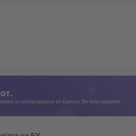
от.
тформи за препродавање во Европа. Ви благодариме!
ијата на ЕУ