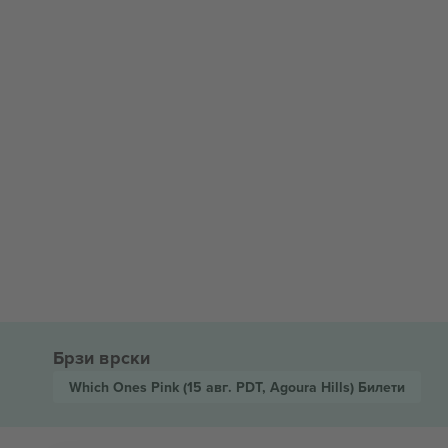
Брзи врски
Which Ones Pink
(15 авг. PDT, Agoura Hills)
Билети