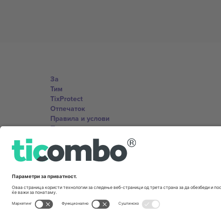
За
Тим
TixProtect
Отпечаток
Правила и услови
Придружна програма
Канцеларии и поддршка