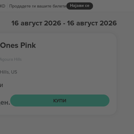
Најави се
KD
Продадете ги вашите билети
16 август 2026 - 16 август 2026
Ones Pink
goura Hills
Hills, US
и
ен.
КУПИ