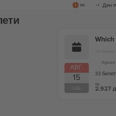
MK
+1
M
лети
Which 
The Canyon A
Agoura 
АВГ.
33 билет
15
од
2.927 д
САБ.