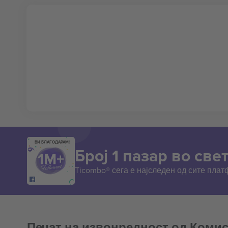
ВИ БЛАГОДАРАМ!
Број 1 пазар во свет
Ticombo® сега е најследен од сите пла
Печат на извонредност од Комис