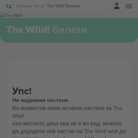
Најави се
Музика
Rock
The Wild! Билети
The Wild! билети
Упс!
Не најдовме настани.
Во моментов нема активни настани за The
Wild!.
Ако мислите дека ова не е во ред, можете
да додадете нов настан на The Wild! или да