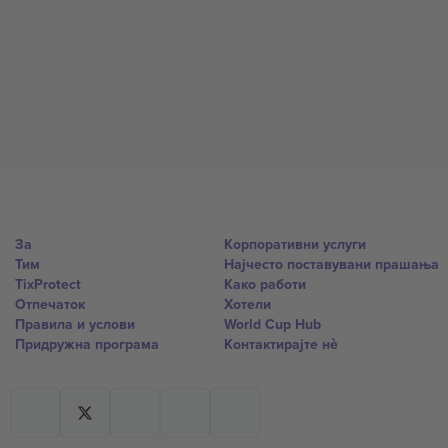
За
Корпоративни услуги
Тим
Најчесто поставувани прашања
TixProtect
Како работи
Отпечаток
Хотели
Правила и услови
World Cup Hub
Придружна програма
Контактирајте нѐ