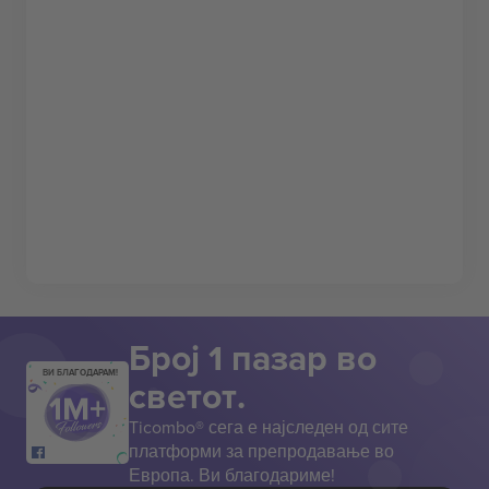
Број 1 пазар во
ВИ БЛАГОДАРАМ!
светот.
Ticombo® сега е најследен од сите
платформи за препродавање во
Европа. Ви благодариме!