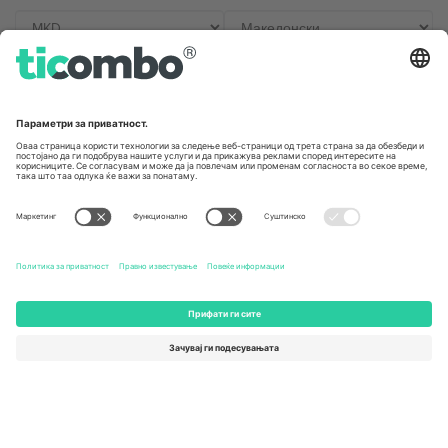
Канцеларии и поддршка
Germany
United Kingdom
Unter den Linden 24, 10117
167 City Road, London, Greater
Berlin, Germany
London, EC1V 1AW, United
Kingdom
United States
Switzerland
131 Continental Dr, Suite 305,
Dorfstrasse 52a, 6390
Newark, Delaware 19713, United
Engelberg, Switzerland
States
Bulgaria
United Arab Emirates
Regus Sofia City West, bul
UAE Dubai Silicon Oasis, DDP
Totleben 53-55, 1606 Sofia,
Building A1, Office 302, Dubai,
Bulgaria
United Arab Emirates