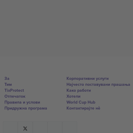
За
Корпоративни услуги
Тим
Најчесто поставувани прашања
TixProtect
Како работи
Отпечаток
Хотели
Правила и услови
World Cup Hub
Придружна програма
Контактирајте нѐ