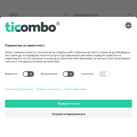
Канцеларии и поддршка
Germany
United Kingdom
Unter den Linden 24, 10117
167 City Road, London, Greater
Berlin, Germany
London, EC1V 1AW, United
Kingdom
United States
Switzerland
131 Continental Dr, Suite 305,
Dorfstrasse 52a, 6390
Newark, Delaware 19713, United
Engelberg, Switzerland
States
Bulgaria
United Arab Emirates
Regus Sofia City West, bul
UAE Dubai Silicon Oasis, DDP
Totleben 53-55, 1606 Sofia,
Building A1, Office 302, Dubai,