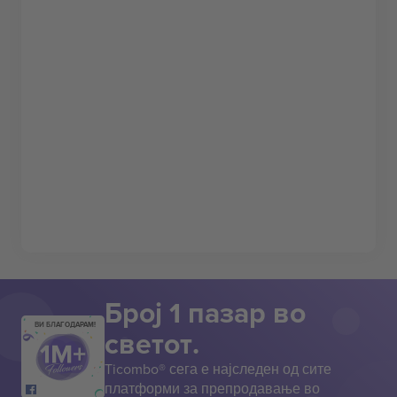
Број 1 пазар во
ВИ БЛАГОДАРАМ!
светот.
Ticombo® сега е најследен од сите
платформи за препродавање во