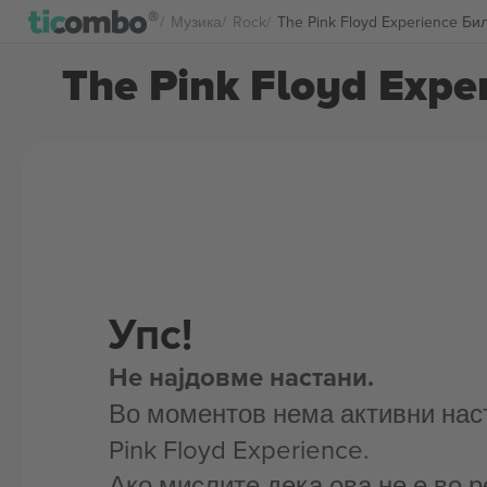
Музика
Rock
The Pink Floyd Experience Би
The Pink Floyd Expe
Упс!
Не најдовме настани.
Во моментов нема активни нас
Pink Floyd Experience.
Ако мислите дека ова не е во р