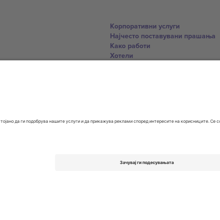
Корпоративни услуги
Најчесто поставувани прашања
Како работи
Хотели
World Cup Hub
Контактирајте нѐ
United Kingdom
167 City Road, London, Greater L
Switzerland
United States
Dorfstrasse 52a, 6390 Engelberg, 