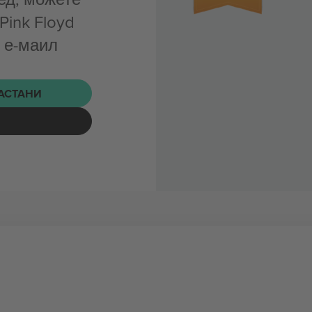
Pink Floyd
е е-маил
НАСТАНИ