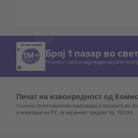
ВИ БЛАГОДАРАМ!
Број 1 пазар во свет
Ticombo® сега е најследен од сите пла
Печат на извонредност од Комис
Ticombo GmbH (матична компанија) е призната во Х
и иновации на ЕУ, за нејзиниот предлог бр. 782393.