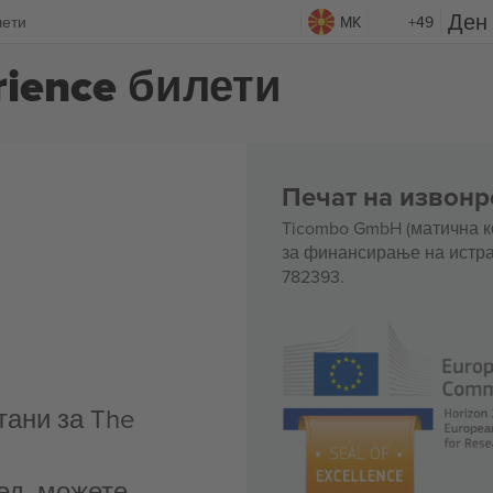
лети
MK
+49
rience билети
Печат на извонр
Ticombo GmbH (матична к
за финансирање на истра
782393.
тани за The
ед, можете