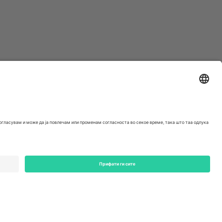
ondon, EC1V 1AW, United Kingdom
Switzerland