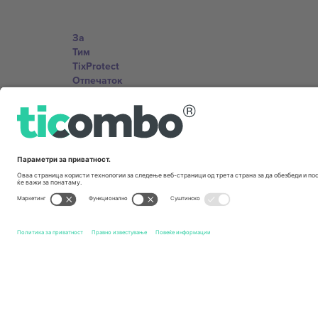
За
Тим
TixProtect
Отпечаток
Правила и услови
Придружна програма
Канцеларии и поддршка
Germany
Unter den Linden 24, 10117 Berlin, Germany
United States
131 Continental Dr, Suite 305, Newark, Delaware 19713, 