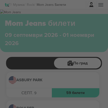
Најави се
Музика
Rock
Mom Jeans Билети
Mom Jeans билети
09 септември 2026 - 01 ноември
2026
По град
ASBURY PARK
59
билети
СЕПТ. 9