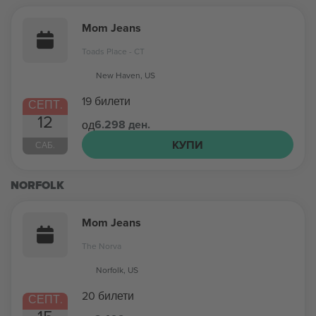
Mom Jeans
Toads Place - CT
New Haven, US
19 билети
СЕПТ.
12
6.298 ден.
од
КУПИ
САБ.
NORFOLK
Mom Jeans
The Norva
Norfolk, US
20 билети
СЕПТ.