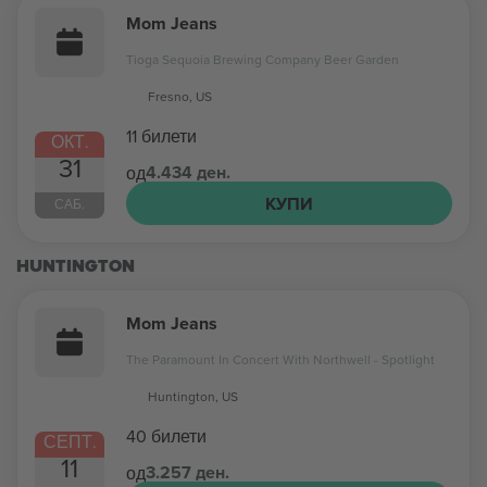
Mom Jeans
Tioga Sequoia Brewing Company Beer Garden
Fresno, US
11 билети
ОКТ.
31
4.434 ден.
од
КУПИ
САБ.
HUNTINGTON
Mom Jeans
The Paramount In Concert With Northwell - Spotlight
Huntington, US
40 билети
СЕПТ.
11
3.257 ден.
од