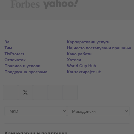
За
Корпоративни услуги
Тим
Најчесто поставувани прашања
TixProtect
Како работи
Отпечаток
Хотели
Правила и услови
World Cup Hub
Придружна програма
Контактирајте нѐ
Канцеларии и поддршка