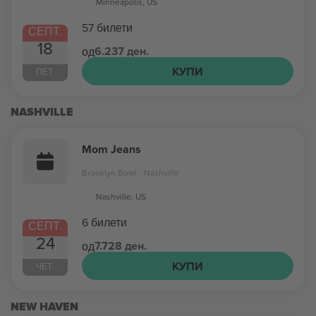
Minneapolis, US
57 билети
СЕПТ.
18
6.237 ден.
од
КУПИ
ПЕТ.
NASHVILLE
Mom Jeans
Brooklyn Bowl - Nashville
Nashville, US
6 билети
СЕПТ.
24
7.728 ден.
од
КУПИ
ЧЕТ.
NEW HAVEN