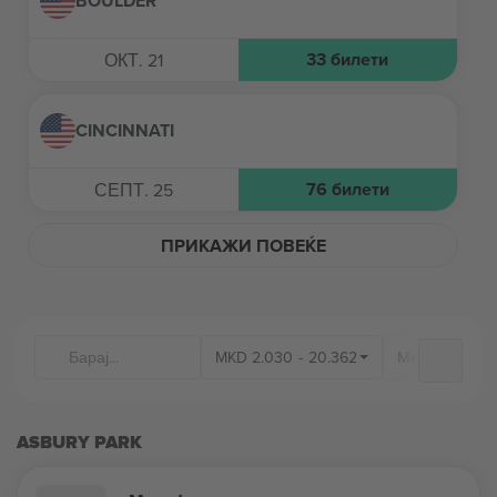
BOULDER
33
билети
ОКТ. 21
CINCINNATI
76
билети
СЕПТ. 25
ПРИКАЖИ ПОВЕЌЕ
MKD
2.030
-
20.362
Места на од
ASBURY PARK