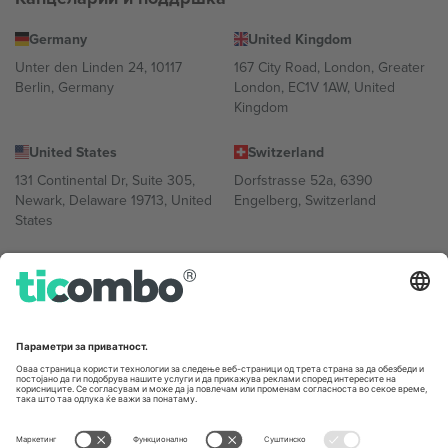
Germany
United Kingdom
Unter den Linden 24, 10117
167 City Road, London, Greater
Berlin, Germany
London, EC1V 1AW, United
Kingdom
United States
Switzerland
131 Continental Dr, Suite 305,
Dorfstrasse 52a, 6390
Newark, Delaware 19713, United
Engelberg, Switzerland
States
Bulgaria
United Arab Emirates
Regus Sofia City West, bul
UAE Dubai Silicon Oasis, DDP
Totleben 53-55, 1606 Sofia,
Building A1, Office 302, Dubai,
Bulgaria
United Arab Emirates
Mexico
Av Chapultepec 360, Roma
Norte, Cuauhtémoc, 06700
Ciudad de México, CDMX,