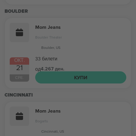
BOULDER
Mom Jeans
Boulder Theater
Boulder, US
33 билети
ОКТ.
21
4.267 ден.
од
КУПИ
СРЕ.
CINCINNATI
Mom Jeans
Bogarts
Cincinnati, US