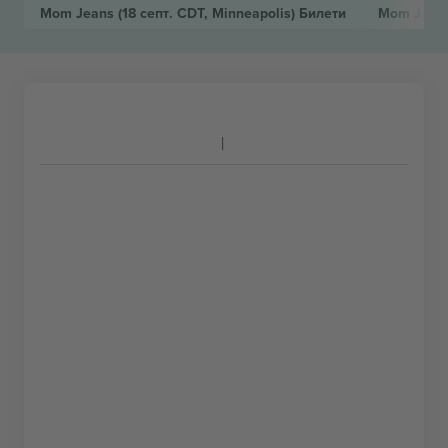
Mom Jeans
(18 септ. CDT, Minneapolis)
Билети
Mom Jean