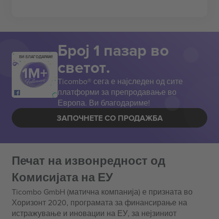
Број 1 пазар во
ВИ БЛАГОДАРАМ!
светот.
Ticombo® сега е најследен од сите
платформи за препродавање во
Европа. Ви благодариме!
ЗАПОЧНЕТЕ СО ПРОДАЖБА
Печат на извонредност од
Комисијата на ЕУ
Ticombo GmbH (матична компанија) е призната во
Хоризонт 2020, програмата за финансирање на
истражување и иновации на ЕУ, за нејзиниот