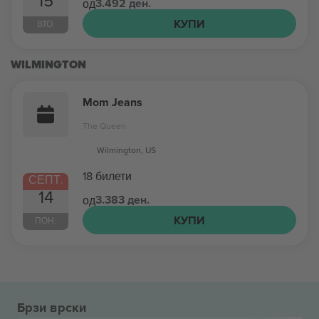
15
3.492 ден.
од
КУПИ
ВТО.
WILMINGTON
Mom Jeans
The Queen
Wilmington, US
18 билети
СЕПТ.
14
3.383 ден.
од
КУПИ
ПОН.
Брзи врски