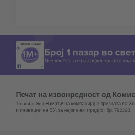
ВИ БЛАГОДАРАМ!
Број 1 пазар во свет
Ticombo® сега е најследен од сите пла
Печат на извонредност од Комис
Ticombo GmbH (матична компанија) е призната во Х
и иновации на ЕУ, за нејзиниот предлог бр. 782393.