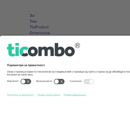
За
Тим
TixProtect
Отпечаток
Правила и услови
Придружна програма
Канцеларии и поддршка
Germany
Unter den Linden 24, 10117 Berlin, Germany
United States
131 Continental Dr, Suite 305, Newark, Delaware 19713, 