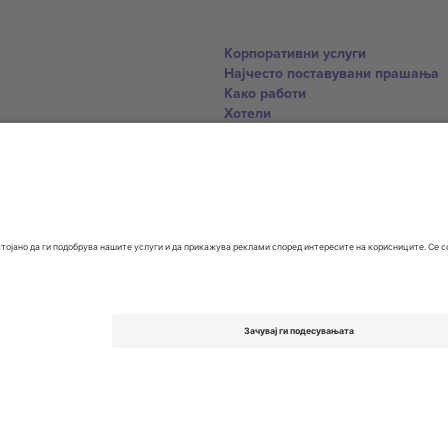
Корпоративни услуги
Најчесто поставувани прашања
Како работи
Хотели
World Cup Hub
Контактирајте нѐ
United Kingdom
167 City Road, London, Greater L
Switzerland
United States
Dorfstrasse 52a, 6390 Engelberg, 