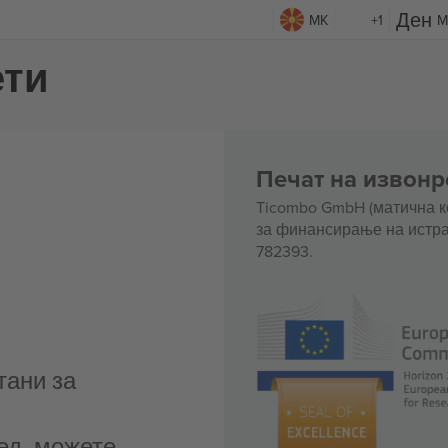
MK
+1
M
ети
Печат на извонр
Ticombo GmbH (матична к
за финансирање на истра
782393.
тани за
ед, можете