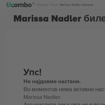
Музика
Rock
Marissa Nadler Билети
Marissa Nadler бил
Упс!
Не најдовме настани.
Во моментов нема активни нас
Marissa Nadler.
Ако мислите дека ова не е во р