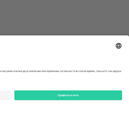
ondon, EC1V 1AW, United Kingdom
Switzerland