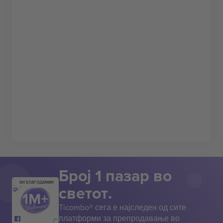
Број 1 пазар во
ВИ БЛАГОДАРАМ!
светот.
Ticombo® сега е најследен од сите
платформи за препродавање во