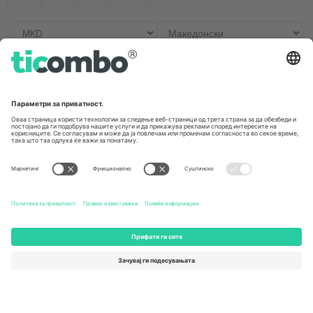
Канцеларии и поддршка
Germany
United Kingdom
Unter den Linden 24, 10117
167 City Road, London, Greater
Berlin, Germany
London, EC1V 1AW, United
Kingdom
United States
Switzerland
131 Continental Dr, Suite 305,
Dorfstrasse 52a, 6390
Newark, Delaware 19713, United
Engelberg, Switzerland
States
Bulgaria
United Arab Emirates
Regus Sofia City West, bul
UAE Dubai Silicon Oasis, DDP
Totleben 53-55, 1606 Sofia,
Building A1, Office 302, Dubai,