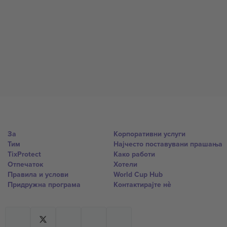
За
Корпоративни услуги
Тим
Најчесто поставувани прашања
TixProtect
Како работи
Отпечаток
Хотели
Правила и услови
World Cup Hub
Придружна програма
Контактирајте нѐ