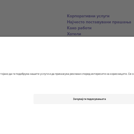
Корпоративни услуги
Најчесто поставувани прашања
Како работи
Хотели
World Cup Hub
Контактирајте нѐ
United Kingdom
167 City Road, London, Greater L
Switzerland
United States
Dorfstrasse 52a, 6390 Engelberg, 