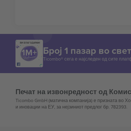
ВИ БЛАГОДАРАМ!
Број 1 пазар во свет
Ticombo® сега е најследен од сите пла
Печат на извонредност од Комис
Ticombo GmbH (матична компанија) е призната во Х
и иновации на ЕУ, за нејзиниот предлог бр. 782393.