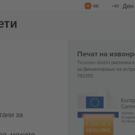
MK
+49
ети
Печат на извонр
Ticombo GmbH (матична к
за финансирање на истра
782393.
тани за
ед, можете