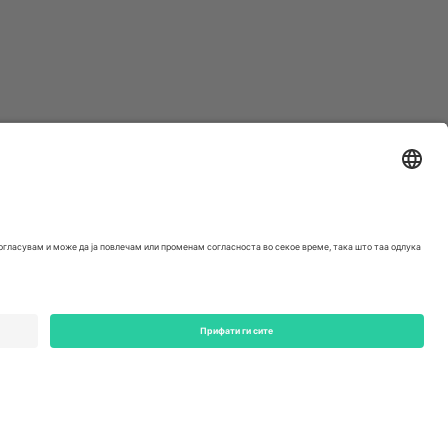
ondon, EC1V 1AW, United Kingdom
Switzerland