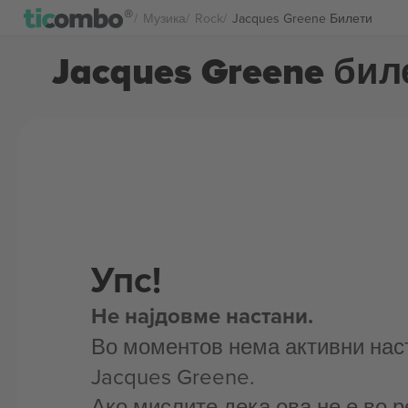
Музика
Rock
Jacques Greene Билети
Jacques Greene бил
Упс!
Не најдовме настани.
Во моментов нема активни нас
Jacques Greene.
Ако мислите дека ова не е во р