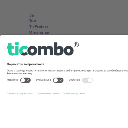
За
Тим
TixProtect
Отпечаток
Правила и услови
Придружна програма
Канцеларии и поддршка
Germany
Unter den Linden 24, 10117 Berlin, Germany
United States
131 Continental Dr, Suite 305, Newark, Delaware 19713, 