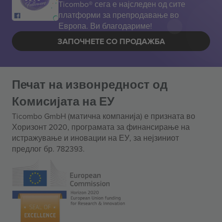
Ticombo® сега е најследен од сите
платформи за препродавање во
Европа. Ви благодариме!
ЗАПОЧНЕТЕ СО ПРОДАЖБА
Печат на извонредност од
Комисијата на ЕУ
Ticombo GmbH (матична компанија) е призната во
Хоризонт 2020, програмата за финансирање на
истражување и иновации на ЕУ, за нејзиниот
предлог бр. 782393.