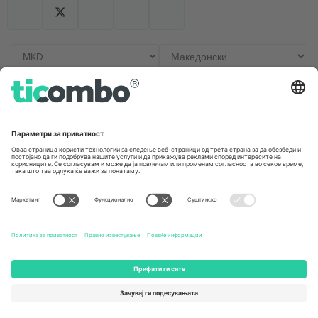
Канцеларии и поддршка
Germany
United Kingdom
Unter den Linden 24, 10117
167 City Road, London, Greater
Berlin, Germany
London, EC1V 1AW, United
Kingdom
United States
Switzerland
131 Continental Dr, Suite 305,
Dorfstrasse 52a, 6390
Newark, Delaware 19713, United
Engelberg, Switzerland
States
Bulgaria
United Arab Emirates