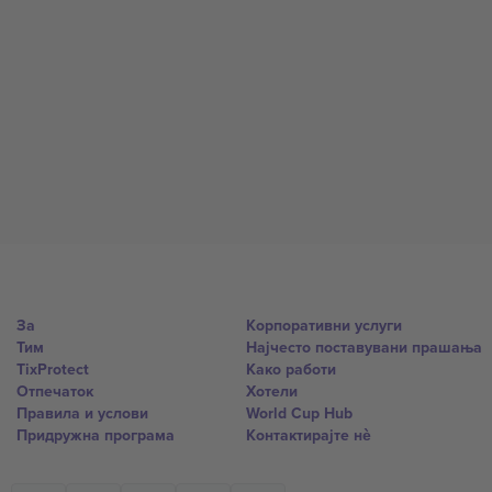
За
Корпоративни услуги
Тим
Најчесто поставувани прашања
TixProtect
Како работи
Отпечаток
Хотели
Правила и услови
World Cup Hub
Придружна програма
Контактирајте нѐ