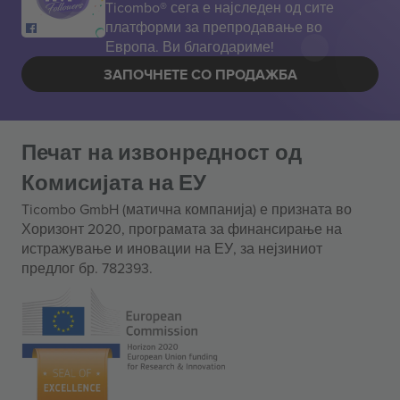
Ticombo® сега е најследен од сите
платформи за препродавање во
Европа. Ви благодариме!
ЗАПОЧНЕТЕ СО ПРОДАЖБА
Печат на извонредност од
Комисијата на ЕУ
Ticombo GmbH (матична компанија) е призната во
Хоризонт 2020, програмата за финансирање на
истражување и иновации на ЕУ, за нејзиниот
предлог бр. 782393.