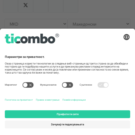
Канцеларии и поддршка
Germany
United Kingdom
Unter den Linden 24, 10117
167 City Road, London, Greater
Berlin, Germany
London, EC1V 1AW, United
Kingdom
United States
Switzerland
131 Continental Dr, Suite 305,
Dorfstrasse 52a, 6390
Newark, Delaware 19713, United
Engelberg, Switzerland
States
Bulgaria
United Arab Emirates