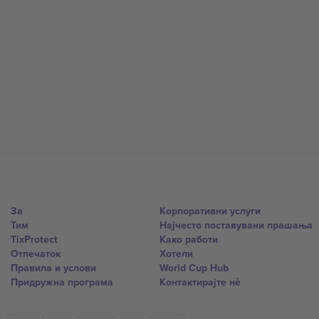
За
Корпоративни услуги
Тим
Најчесто поставувани прашања
TixProtect
Како работи
Отпечаток
Хотели
Правила и услови
World Cup Hub
Придружна програма
Контактирајте нѐ