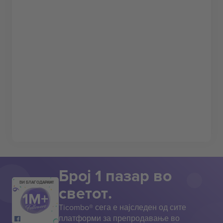
Број 1 пазар во
ВИ БЛАГОДАРАМ!
светот.
Ticombo® сега е најследен од сите
платформи за препродавање во