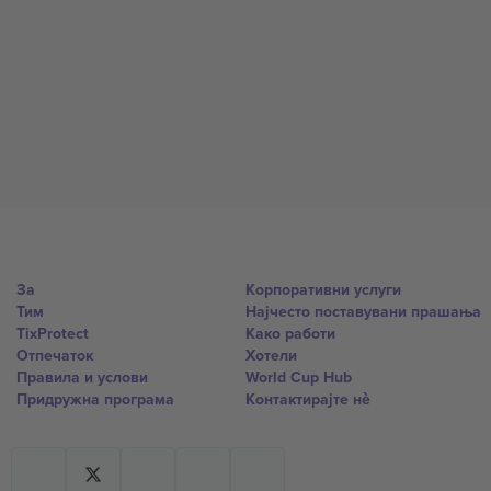
За
Корпоративни услуги
Тим
Најчесто поставувани прашања
TixProtect
Како работи
Отпечаток
Хотели
Правила и услови
World Cup Hub
Придружна програма
Контактирајте нѐ