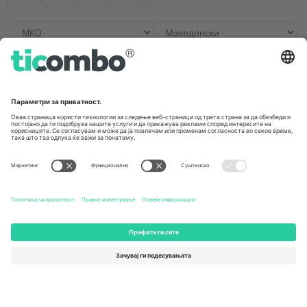
Канцеларии и поддршка
Germany
United Kingdom
Unter den Linden 24, 10117
167 City Road, London, Greater
Berlin, Germany
London, EC1V 1AW, United
Kingdom
United States
Switzerland
131 Continental Dr, Suite 305,
Dorfstrasse 52a, 6390
Newark, Delaware 19713, United
Engelberg, Switzerland
States
Bulgaria
United Arab Emirates
Regus Sofia City West, bul
UAE Dubai Silicon Oasis, DDP
Totleben 53-55, 1606 Sofia,
Building A1, Office 302, Dubai,