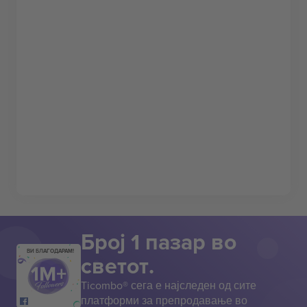
Број 1 пазар во
ВИ БЛАГОДАРАМ!
светот.
Ticombo® сега е најследен од сите
платформи за препродавање во