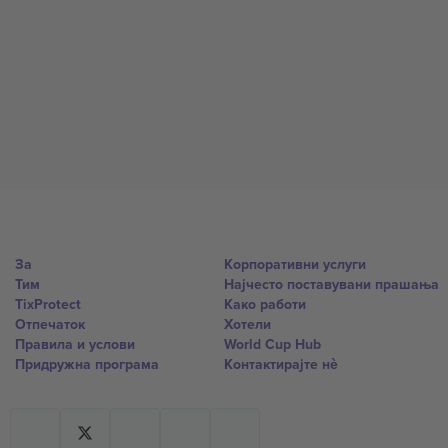
За
Корпоративни услуги
Тим
Најчесто поставувани прашања
TixProtect
Како работи
Отпечаток
Хотели
Правила и услови
World Cup Hub
Придружна програма
Контактирајте нѐ