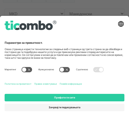
Канцеларии и поддршка
Germany
United Kingdom
Unter den Linden 24, 10117
167 City Road, London, Greater
Berlin, Germany
London, EC1V 1AW, United
Kingdom
United States
Switzerland
131 Continental Dr, Suite 305,
Dorfstrasse 52a, 6390
Newark, Delaware 19713, United
Engelberg, Switzerland
States
Bulgaria
United Arab Emirates
Regus Sofia City West, bul
UAE Dubai Silicon Oasis, DDP
Totleben 53-55, 1606 Sofia,
Building A1, Office 302, Dubai,