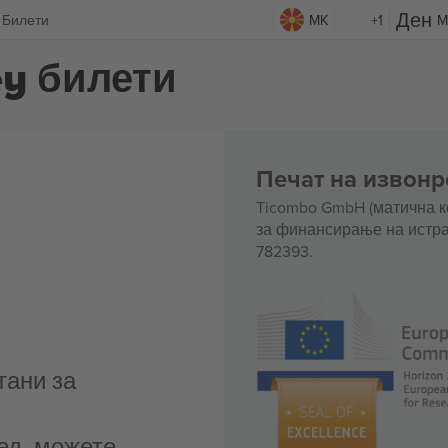
y Билети
MK
+1
M
ey билети
Печат на извонр
Ticombo GmbH (матична к
за финансирање на истра
782393.
тани за
ед, можете