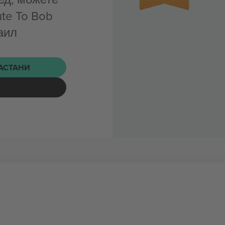
ute To Bob
аил
НАСТАНИ