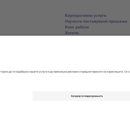
Корпоративни услуги
Најчесто поставувани прашања
Како работи
Хотели
World Cup Hub
Контактирајте нѐ
United Kingdom
167 City Road, London, Greater L
Switzerland
United States
Dorfstrasse 52a, 6390 Engelberg, 