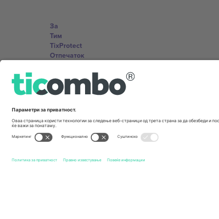
За
Тим
TixProtect
Отпечаток
Правила и услови
Придружна програма
Канцеларии и поддршка
Germany
Unter den Linden 24, 10117 Berlin, Germany
United States
131 Continental Dr, Suite 305, Newark, Delaware 19713, 