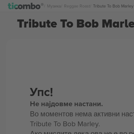
Музика
Reggae Roast
Tribute To Bob Marle
Tribute To Bob Marl
Упс!
Не најдовме настани.
Во моментов нема активни нас
Tribute To Bob Marley.
Ако мислите дека ова не е во р