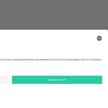
ondon, EC1V 1AW, United Kingdom
Switzerland