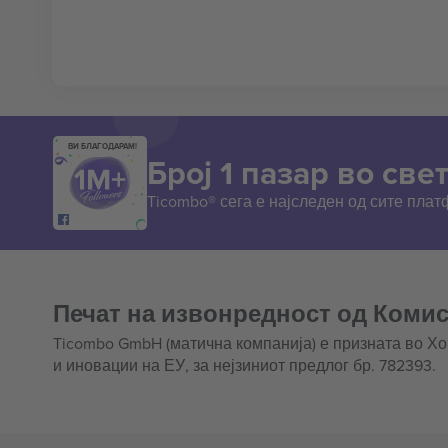
ВИ БЛАГОДАРАМ!
Број 1 пазар во свет
Ticombo® сега е најследен од сите пла
Печат на извонредност од Комис
Ticombo GmbH (матична компанија) е призната во Х
и иновации на ЕУ, за нејзиниот предлог бр. 782393.