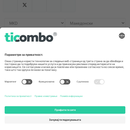
Канцеларии и поддршка
Germany
United Kingdom
Unter den Linden 24, 10117
167 City Road, London, Greater
Berlin, Germany
London, EC1V 1AW, United
Kingdom
United States
Switzerland
131 Continental Dr, Suite 305,
Dorfstrasse 52a, 6390
Newark, Delaware 19713, United
Engelberg, Switzerland
States
Bulgaria
United Arab Emirates