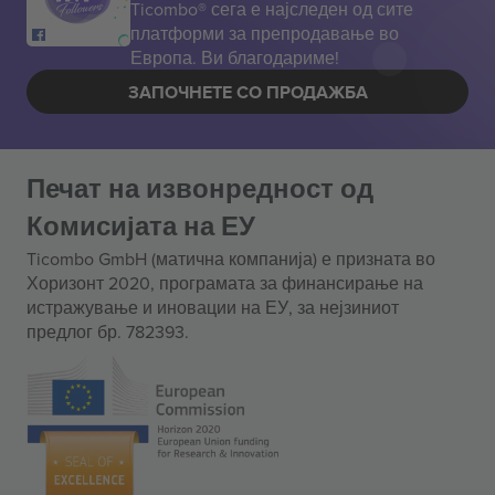
Ticombo® сега е најследен од сите
платформи за препродавање во
Европа. Ви благодариме!
ЗАПОЧНЕТЕ СО ПРОДАЖБА
Печат на извонредност од
Комисијата на ЕУ
Ticombo GmbH (матична компанија) е призната во
Хоризонт 2020, програмата за финансирање на
истражување и иновации на ЕУ, за нејзиниот
предлог бр. 782393.