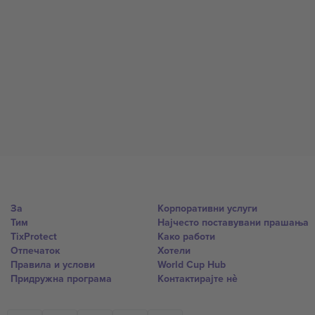
За
Корпоративни услуги
Тим
Најчесто поставувани прашања
TixProtect
Како работи
Отпечаток
Хотели
Правила и услови
World Cup Hub
Придружна програма
Контактирајте нѐ