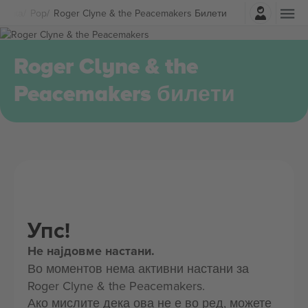
Најави се
узика
Pop
Roger Clyne & the Peacemakers Билети
Roger Clyne & the
Peacemakers билети
Упс!
Не најдовме настани.
Во моментов нема активни настани за
Roger Clyne & the Peacemakers.
Ако мислите дека ова не е во ред, можете